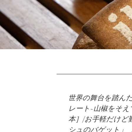
B
世界の舞台を踏ん
レート~山椒をそえ
本］/お手軽だけど
シュのバゲット」［