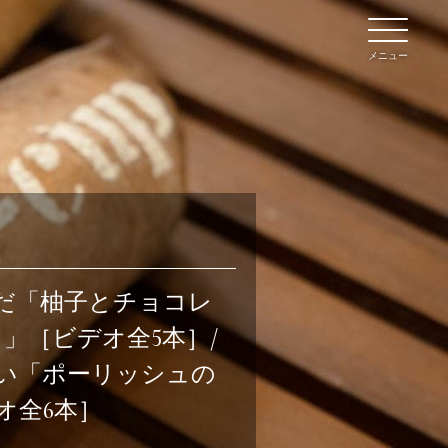
メニュー
だ「柚子とチョコレ
ン
」［ビデオ全5本］/
イブ
い「ポーリッシュの
オ全6本］
て