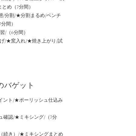
まとめ（7分間）
態/分割/★分割まるめ/ベンチ
7分間）
実習/（6分間）
上げ/★窯入れ/★焼き上がり/試
のバゲット
ポイント/★ポーリッシュ仕込み
ュ確認/★ミキシング/（7分
グ（続き）/★ミキシングまとめ