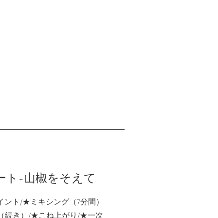
ート~山椒をそえて
ポイント/★ミキシング（7分間）
（続き）/★こね上がり/★一次