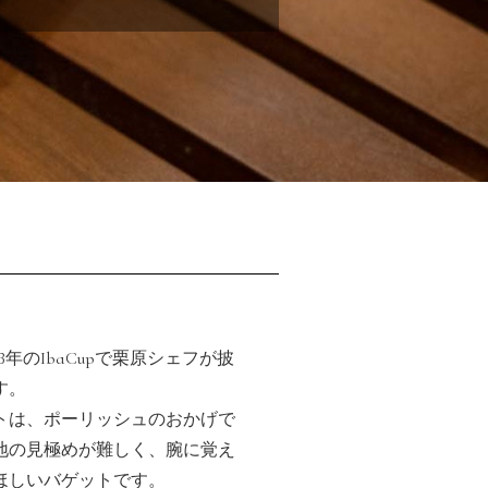
人達
3年のIbaCupで栗原シェフが披
す。
トは、ポーリッシュのおかげで
地の見極めが難しく、腕に覚え
ほしいバゲットです。