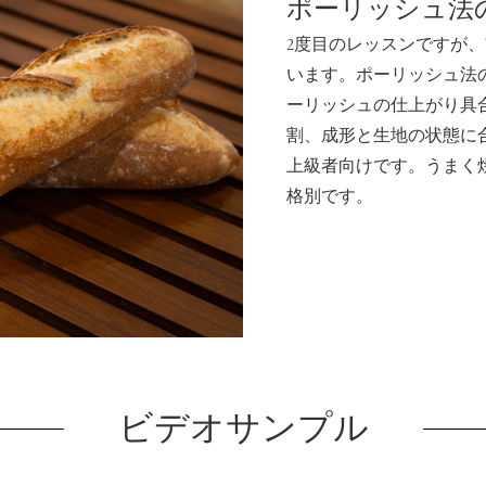
ポーリッシュ法
¥4,320
月額
2度目のレッスンですが
います。ポーリッシュ法
お申し込み
ーリッシュの仕上がり具
割、成形と生地の状態に
上級者向けです。うまく
格別です。
このレッスンだけ見る ¥1,620
ビデオサンプル