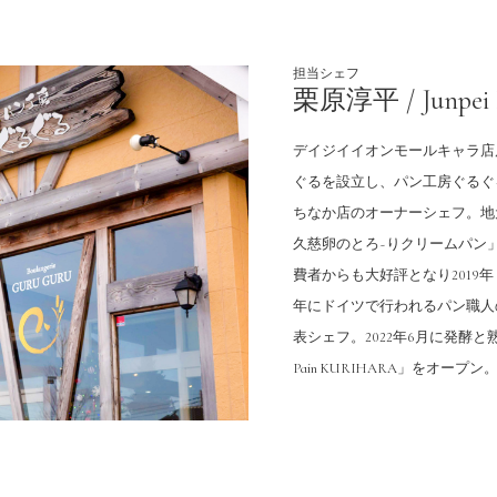
担当シェフ
栗原淳平 / Junpei 
デイジイイオンモールキャラ店店
ぐるを設立し、パン工房ぐるぐ
ちなか店のオーナーシェフ。地
久慈卵のとろ~りクリームパン
費者からも大好評となり2019年
年にドイツで行われるパン職人の
表シェフ。2022年6月に発酵と熟成
Pain KURIHARA」をオープン