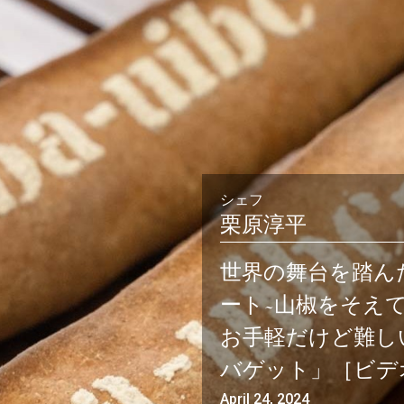
会員登録
ログイン
シェフ
栗原淳平
世界の舞台を踏ん
パン一覧
公開収録レッス
ート~山椒をそえて
アンキュイカルテ
ビアンキュイラ
お手軽だけど難し
バゲット」［ビデ
ショップ
修了証につい
April 24, 2024