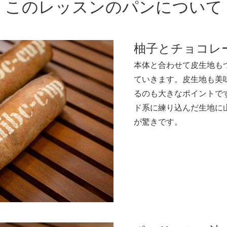
このレッスンの
パンについて
柚子とチョコレ
本体と合わせて皮生地も
ていきます。皮生地も美
るのも大きなポイントで
ド系に練り込んだ生地に
ご視聴について
が驚きです。
月額コース
公開されている講座を全て視聴いただけます。幅広くパン
作りを学びたい方におすすめです。