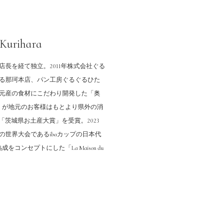
Kurihara
長を経て独立。2011年株式会社ぐる
る那珂本店、パン工房ぐるぐるひた
元産の食材にこだわり開発した「奥
」が地元のお客様はもとより県外の消
「茨城県お土産大賞」を受賞。2023
世界大会であるibaカップの日本代
をコンセプトにした「La Maison du
。