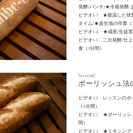
発酵/パンチ/★冷蔵発酵/
ビデオ1-3 ★復温した状
タイム/★皮生地の作業（
ビデオ1-4 ★成形/生徒
ビデオ1-5 二次発酵/仕
食（3分間）
Section2
ポーリッシュ法
ビデオ2-1 レッスンの
（4分間）
ビデオ2-2 ★ポーリッシ
間）
ビデオ2-3 ★ミキシン