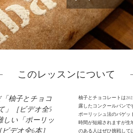
ien Cuitについて
パン屋になった
講師紹介
パン辞典
利用規約
よくある質問
お問い合わせ
トップページ
このレッスンについて
だ「柚子とチョコ
柚子とチョコレートは202
露したコンクールパンで
て」［ビデオ全5
ポーリッシュ法のバゲッ
難しい「ポーリッ
時間が短縮されますが生
ビデオ全6本］
のある人はぜひ挑戦して