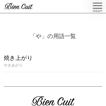
メニュー
会員登録
「や」の用語一覧
ログイン
焼き上がり
パン一覧
公開収録レッスン
やきあがり
ビアンキュイカルテ
ビアンキュイライブ
ショップ
修了証について
Bien Cuitについて
パン屋になった人達
講師紹介
パン辞典