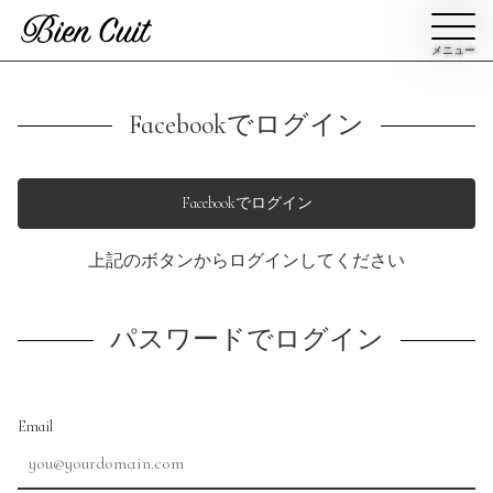
メニュー
会員登録
Facebookでログイン
ログイン
Facebookでログイン
上記のボタンからログインしてください
パン一覧
公開収録レッスン
ビアンキュイカルテ
ビアンキュイライブ
パスワードでログイン
ショップ
修了証について
Bien Cuitについて
パン屋になった人達
Email
講師紹介
パン辞典