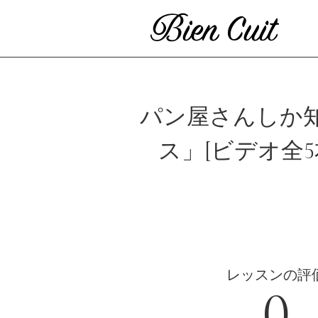
パン屋さんしか
ス」[ビデオ全
ビ
レッスンの評
0