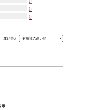
0
人達
0
0
並び替え
表示