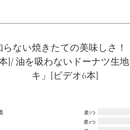
会員登録
知らない焼きたての美味しさ！
5本]/ 油を吸わないドーナツ生
ログイン
キ」[ビデオ6本]
パン一覧
公開収録レッス
アンキュイカルテ
ビアンキュイラ
価
星5つ
ショップ
修了証につい
星4つ