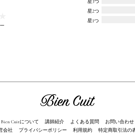
星3つ
ien Cuitについて
パン屋になった
星2つ
★
★
星1つ
講師紹介
パン辞典
ー
利用規約
よくある質問
お問い合わせ
トップページ
Bien Cuitについて
講師紹介
よくある質問
お問い合わせ
営会社
プライバシーポリシー
利用規約
特定商取引法の