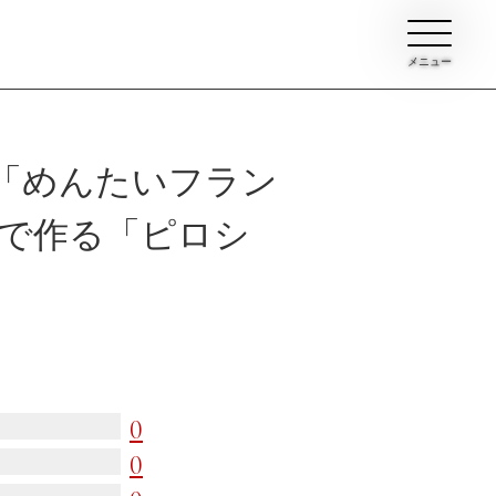
メニュー
「めんたいフラン
地で作る「ピロシ
ン
イブ
0
て
0