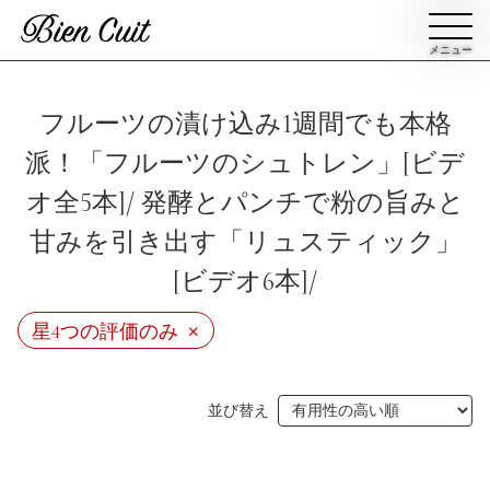
メニュー
会員登録
フルーツの漬け込み1週間でも本格
派！「フルーツのシュトレン」[ビデ
ログイン
オ全5本]/ 発酵とパンチで粉の旨みと
甘みを引き出す「リュスティック」
パン一覧
公開収録レッスン
[ビデオ6本]/
ビアンキュイカルテ
×
ビアンキュイライブ
星4つの評価のみ
ショップ
修了証について
並び替え
Bien Cuitについて
パン屋になった人達
講師紹介
パン辞典