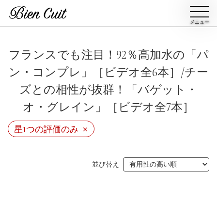
メニュー
会員登録
フランスでも注目！92％高加水の「パ
ン・コンプレ」［ビデオ全6本］/チー
ログイン
ズとの相性が抜群！「バゲット・
オ・グレイン」［ビデオ全7本］
パン一覧
公開収録レッスン
×
星1つの評価のみ
ビアンキュイカルテ
ビアンキュイライブ
ショップ
修了証について
並び替え
Bien Cuitについて
パン屋になった人達
講師紹介
パン辞典