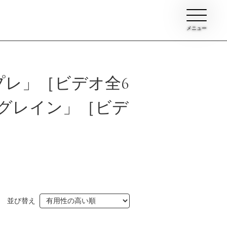
メニュー
プレ」［ビデオ全6
グレイン」［ビデ
ン
イブ
並び替え
て