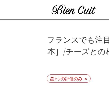
フランスでも注目
本］/チーズと
×
星3つの評価のみ
ビ