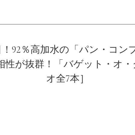
会員登録
！92％高加水の「パン・コン
の相性が抜群！「バゲット・オ・
ログイン
オ全7本］
パン一覧
公開収録レッス
アンキュイカルテ
ビアンキュイラ
ショップ
修了証につい