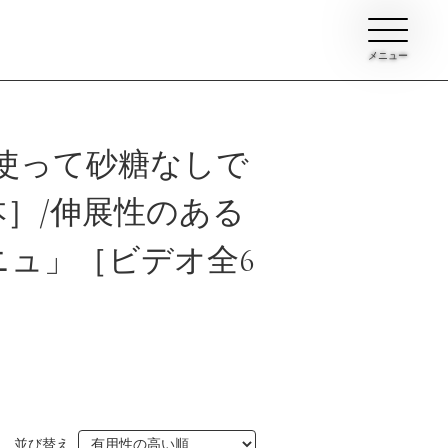
メニュー
使って砂糖なしで
］/伸展性のある
ュ」［ビデオ全6
ン
イブ
て
並び替え