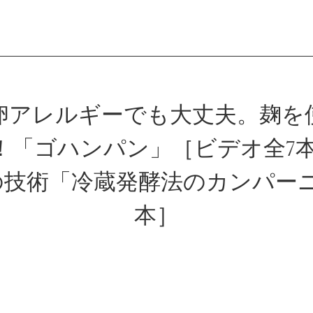
会員登録
卵アレルギーでも大丈夫。麹を
！「ゴハンパン」［ビデオ全7本
ログイン
の技術「冷蔵発酵法のカンパーニ
本］
パン一覧
公開収録レッス
アンキュイカルテ
ビアンキュイラ
ショップ
修了証につい