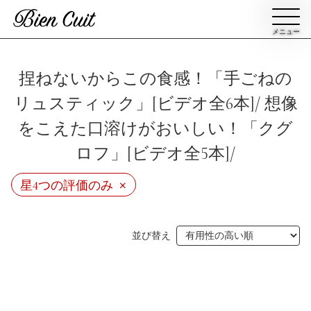
メニュー
会員登録
捏ねないからこの食感！「手ごねの
リュスティック」[ビデオ全6本]/ 想像
ログイン
をこえた口溶けがおいしい！「クグ
ロフ」[ビデオ全5本]/
パン一覧
公開収録レッスン
×
星4つの評価のみ
ビアンキュイカルテ
ビアンキュイライブ
ショップ
修了証について
並び替え
Bien Cuitについて
パン屋になった人達
講師紹介
パン辞典