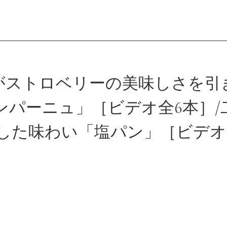
会員登録
がストロベリーの美味しさを引
ンパーニュ」［ビデオ全6本］/
ログイン
した味わい「塩パン」［ビデオ
パン一覧
公開収録レッス
アンキュイカルテ
ビアンキュイラ
ショップ
修了証につい