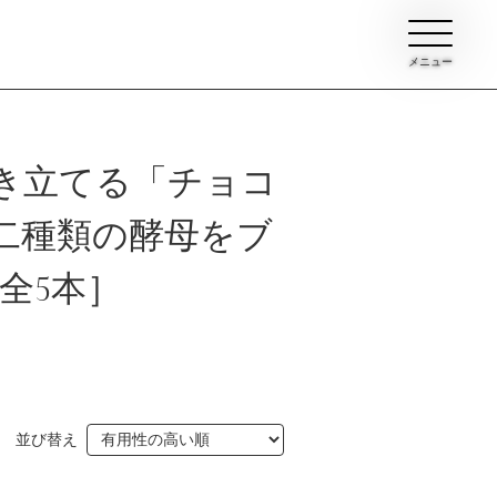
メニュー
き立てる「チョコ
二種類の酵母をブ
全5本］
ン
イブ
並び替え
て