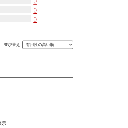
0
人達
0
0
並び替え
表示