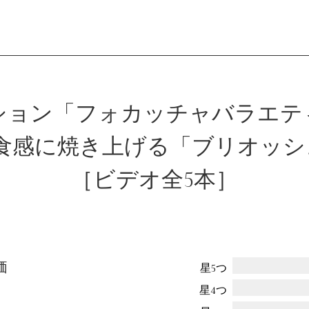
会員登録
ション「フォカッチャバラエテ
な食感に焼き上げる「ブリオッシ
ログイン
［ビデオ全5本］
パン一覧
公開収録レッス
アンキュイカルテ
ビアンキュイラ
価
星5つ
ショップ
修了証につい
星4つ