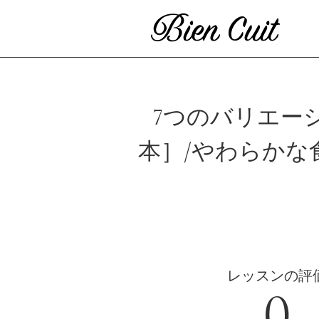
7つのバリエー
本］/やわらか
ビ
レッスンの評
0