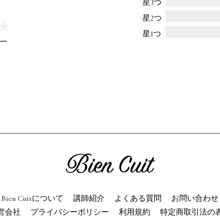
星3つ
ien Cuitについて
パン屋になった
星2つ
★
★
星1つ
講師紹介
パン辞典
ー
利用規約
よくある質問
お問い合わせ
トップページ
Bien Cuitについて
講師紹介
よくある質問
お問い合わせ
営会社
プライバシーポリシー
利用規約
特定商取引法の