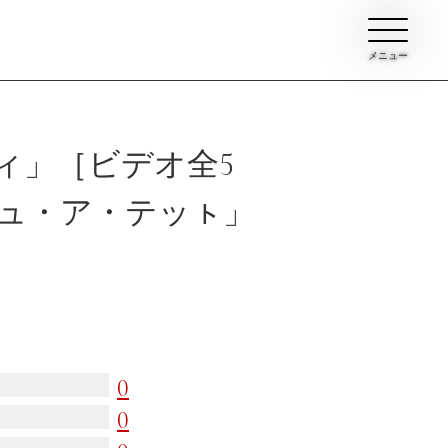
メニュー
ィ」［ビデオ全5
ュ・ア・テッㇳ」
ン
イブ
0
て
0