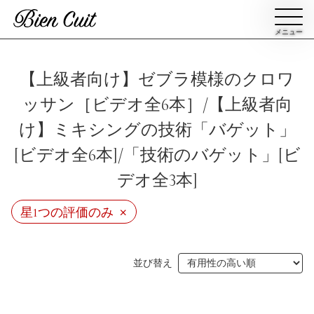
メニュー
会員登録
【上級者向け】ゼブラ模様のクロワ
ッサン［ビデオ全6本］/【上級者向
ログイン
け】ミキシングの技術「バゲット」
[ビデオ全6本]/「技術のバゲット」[ビ
パン一覧
公開収録レッスン
デオ全3本]
ビアンキュイカルテ
×
ビアンキュイライブ
星1つの評価のみ
ショップ
修了証について
並び替え
Bien Cuitについて
パン屋になった人達
講師紹介
パン辞典