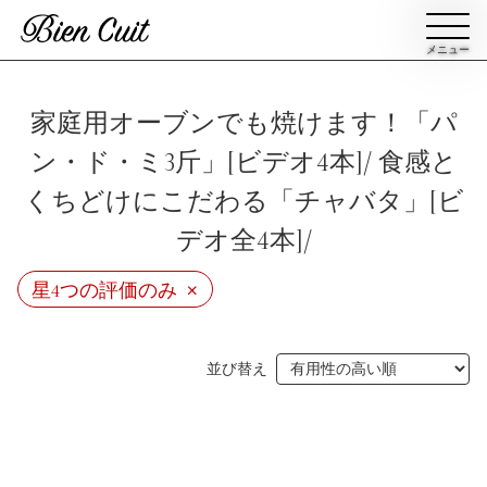
メニュー
会員登録
家庭用オーブンでも焼けます！「パ
ン・ド・ミ3斤」[ビデオ4本]/ 食感と
ログイン
くちどけにこだわる「チャバタ」[ビ
デオ全4本]/
パン一覧
公開収録レッスン
×
星4つの評価のみ
ビアンキュイカルテ
ビアンキュイライブ
ショップ
修了証について
並び替え
Bien Cuitについて
パン屋になった人達
講師紹介
パン辞典