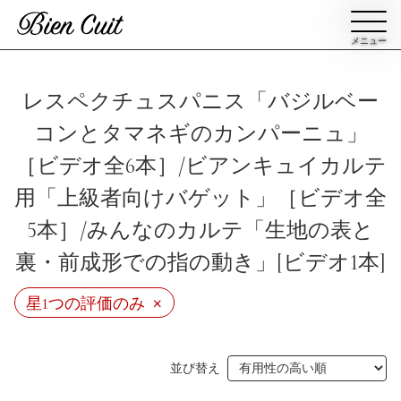
メニュー
会員登録
レスペクチュスパニス「バジルベー
コンとタマネギのカンパーニュ」
ログイン
［ビデオ全6本］/ビアンキュイカルテ
用「上級者向けバゲット」［ビデオ全
パン一覧
公開収録レッスン
5本］/みんなのカルテ「生地の表と
裏・前成形での指の動き」[ビデオ1本]
ビアンキュイカルテ
ビアンキュイライブ
×
星1つの評価のみ
ショップ
修了証について
Bien Cuitについて
パン屋になった人達
並び替え
講師紹介
パン辞典