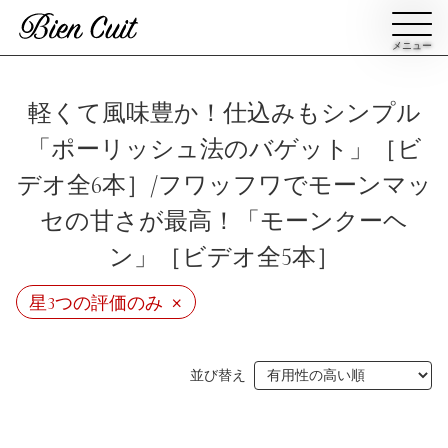
メニュー
会員登録
軽くて風味豊か！仕込みもシンプル
「ポーリッシュ法のバゲット」［ビ
ログイン
デオ全6本］/フワッフワでモーンマッ
セの甘さが最高！「モーンクーヘ
パン一覧
公開収録レッスン
ン」［ビデオ全5本］
ビアンキュイカルテ
×
ビアンキュイライブ
星3つの評価のみ
ショップ
修了証について
並び替え
Bien Cuitについて
パン屋になった人達
講師紹介
パン辞典