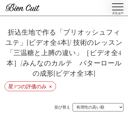
メニュー
会員登録
折込生地で作る「ブリオッシュフィ
ユテ」[ビデオ全4本]/ 技術のレッスン
ログイン
「三温糖と上膊の違い」［ビデオ全4
本］/みんなのカルテ バターロール
パン一覧
公開収録レッスン
の成形[ビデオ全3本]
ビアンキュイカルテ
×
ビアンキュイライブ
星3つの評価のみ
ショップ
修了証について
並び替え
Bien Cuitについて
パン屋になった人達
講師紹介
パン辞典