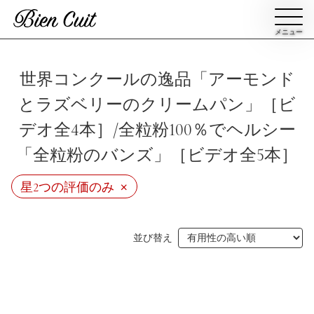
メニュー
会員登録
世界コンクールの逸品「アーモンド
とラズベリーのクリームパン」［ビ
ログイン
デオ全4本］/全粒粉100％でヘルシー
「全粒粉のバンズ」［ビデオ全5本］
パン一覧
公開収録レッスン
×
星2つの評価のみ
ビアンキュイカルテ
ビアンキュイライブ
ショップ
修了証について
並び替え
Bien Cuitについて
パン屋になった人達
講師紹介
パン辞典