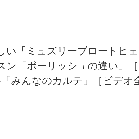
会員登録
しい「ミュズリーブロートヒェ
スン「ポーリッシュの違い」［
ログイン
導「みんなのカルテ」［ビデオ全
パン一覧
公開収録レッス
アンキュイカルテ
ビアンキュイラ
ショップ
修了証につい