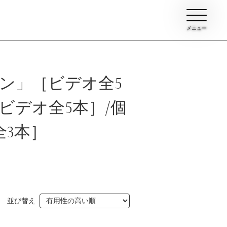
メニュー
ン」［ビデオ全5
ビデオ全5本］/個
3本］
ン
イブ
並び替え
て