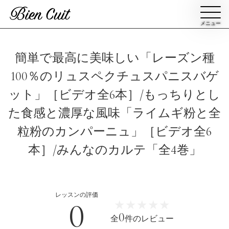
メニュー
会員登録
簡単で最高に美味しい「レーズン種
100％のリュスペクチュスパニスバゲ
ログイン
ット」［ビデオ全6本］/もっちりとし
た食感と濃厚な風味「ライムギ粉と全
パン一覧
公開収録レッスン
粒粉のカンパーニュ」［ビデオ全6
本］/みんなのカルテ「全4巻」
ビアンキュイカルテ
ビアンキュイライブ
ショップ
修了証について
レッスンの評価
Bien Cuitについて
パン屋になった人達
0
★★★★★
★★★★★
0
全
件のレビュー
講師紹介
パン辞典