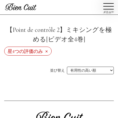
メニュー
会員登録
【Point de contrôle 2】ミキシングを極
める[ビデオ全4巻]
ログイン
×
星4つの評価のみ
パン一覧
公開収録レッスン
並び替え
ビアンキュイカルテ
ビアンキュイライブ
ショップ
修了証について
Bien Cuitについて
パン屋になった人達
講師紹介
パン辞典