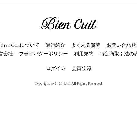
ien Cuitについて
パン屋になった
講師紹介
パン辞典
利用規約
よくある質問
Bien Cuitについて
講師紹介
よくある質問
お問い合わせ
営会社
プライバシーポリシー
利用規約
特定商取引法の
お問い合わせ
トップページ
ログイン
会員登録
Copyright © 2026 éclai All Rights Reserved.