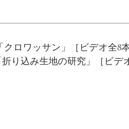
会員登録
「クロワッサン」［ビデオ全8本
「折り込み生地の研究」［ビデオ
ログイン
パン一覧
公開収録レッス
アンキュイカルテ
ビアンキュイラ
ショップ
修了証につい