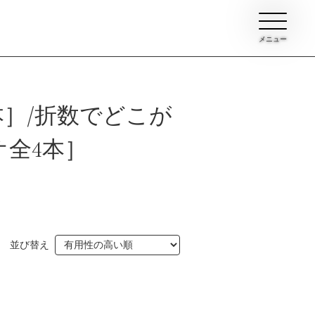
メニュー
］/折数でどこが
全4本］
ン
並び替え
イブ
て