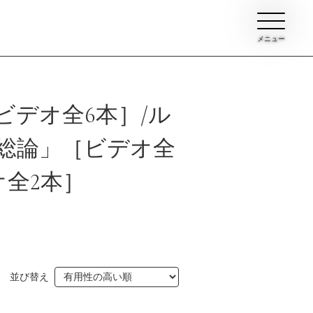
メニュー
デオ全6本］/ル
総論」［ビデオ全
オ全2本］
ン
イブ
並び替え
て