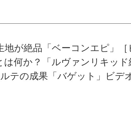
会員登録
生地が絶品「ベーコンエピ」［ビ
とは何か？「ルヴァンリキッド
ログイン
カルテの成果「バゲット」ビデ
パン一覧
公開収録レッス
アンキュイカルテ
ビアンキュイラ
ショップ
修了証につい