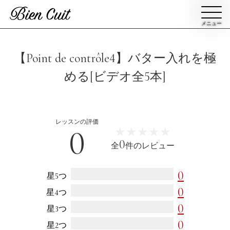
メニュー
会員登録
【Point de contrôle4】バター入れを極
める[ビデオ全5本]
ログイン
レッスンの評価
パン一覧
公開収録レッスン
0
★★★★★
★★★★★
0
全
件のレビュー
ビアンキュイカルテ
ビアンキュイライブ
0
ショップ
修了証について
星5つ
0
星4つ
Bien Cuitについて
パン屋になった人達
0
星3つ
0
講師紹介
パン辞典
星2つ