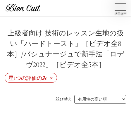
メニュー
会員登録
上級者向け 技術のレッスン生地の扱
い「ハードトースト」［ビデオ全8
ログイン
本］/バシュナージュで新手法「ロデ
ヴ2022」［ビデオ全5本］
パン一覧
公開収録レッスン
×
星1つの評価のみ
ビアンキュイカルテ
ビアンキュイライブ
ショップ
修了証について
並び替え
Bien Cuitについて
パン屋になった人達
講師紹介
パン辞典