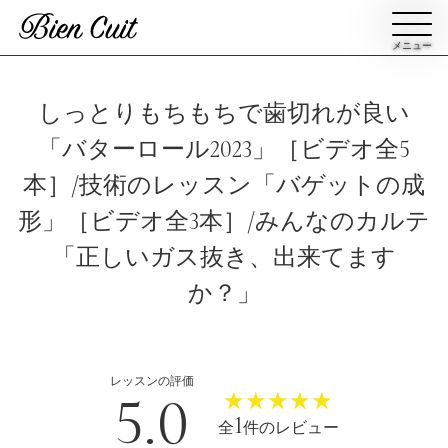
メニュー
会員登録
しっとりもちもちで歯切れが良い
「バターロール2023」［ビデオ全5
ログイン
本］/技術のレッスン「バゲットの成
形」［ビデオ全3本］/みんなのカルテ
パン一覧
公開収録レッスン
「正しいガス抜き、出来てます
か？」
ビアンキュイカルテ
ビアンキュイライブ
ショップ
修了証について
レッスンの評価
Bien Cuitについて
パン屋になった人達
5.0
★★★★★
★★★★★
1
全
件のレビュー
講師紹介
パン辞典