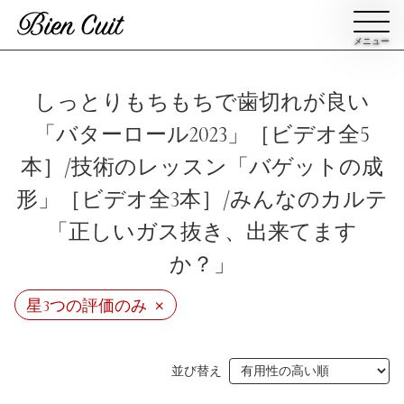
メニュー
会員登録
しっとりもちもちで歯切れが良い
「バターロール2023」［ビデオ全5
ログイン
本］/技術のレッスン「バゲットの成
形」［ビデオ全3本］/みんなのカルテ
パン一覧
公開収録レッスン
「正しいガス抜き、出来てます
か？」
ビアンキュイカルテ
ビアンキュイライブ
×
星3つの評価のみ
ショップ
修了証について
Bien Cuitについて
パン屋になった人達
並び替え
講師紹介
パン辞典