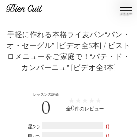
メニュー
会員登録
手軽に作れる本格ライ麦パン“パン・
オ・セーグル” [ビデオ全5本] / ビスト
ログイン
ロメニューをご家庭で！“パテ・ド・
カンパーニュ” [ビデオ全3本]
パン一覧
公開収録レッスン
ビアンキュイカルテ
ビアンキュイライブ
レッスンの評価
0
★★★★★
★★★★★
ショップ
修了証について
0
全
件のレビュー
Bien Cuitについて
パン屋になった人達
0
星5つ
講師紹介
パン辞典
0
星4つ