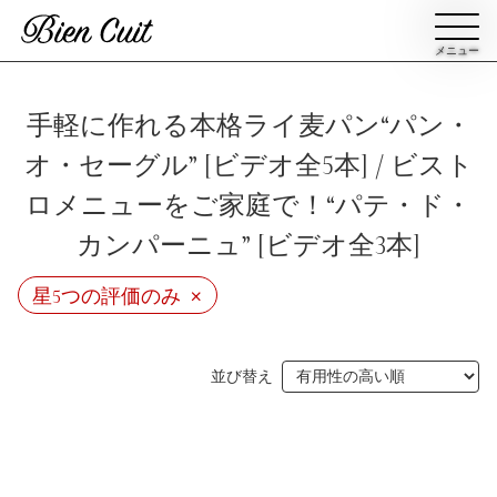
メニュー
会員登録
手軽に作れる本格ライ麦パン“パン・
オ・セーグル” [ビデオ全5本] / ビスト
ログイン
ロメニューをご家庭で！“パテ・ド・
カンパーニュ” [ビデオ全3本]
パン一覧
公開収録レッスン
×
星5つの評価のみ
ビアンキュイカルテ
ビアンキュイライブ
ショップ
修了証について
並び替え
Bien Cuitについて
パン屋になった人達
講師紹介
パン辞典