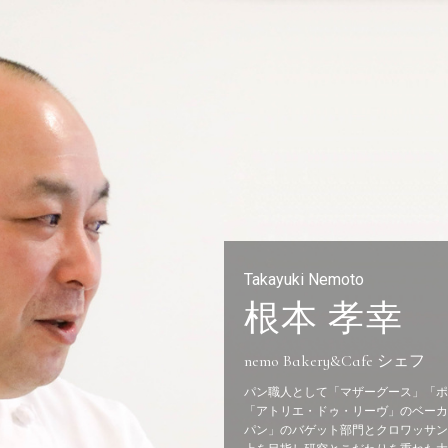
会員登録
ログイン
Takayuki Nemoto
パン一覧
公開収録レッス
根本 孝幸
アンキュイカルテ
ビアンキュイラ
nemo Bakery&Cafe シェフ
パン職人として「マザーグース」「ポ
ショップ
修了証につい
「アトリエ・ドゥ・リーヴ」のベーカ
パン」のバゲット部門とクロワッサン部