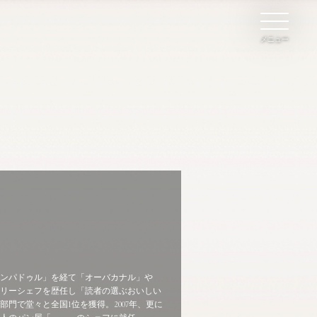
メニュー
ン
イブ
ンパドゥル」を経て「オーバカナル」や
て
リーシェフを歴任し「読者の選ぶおいしい
門で堂々と全国1位を獲得。2007年、更に