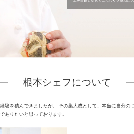
上を目指し研究とこだわりを重ねた大人
ien Cuitについて
パン屋になった
講師紹介
パン辞典
利用規約
よくある質問
お問い合わせ
トップページ
根本シェフについて
経験を積んできましたが、 その集大成として、本当に自分の
でありたいと思っております。