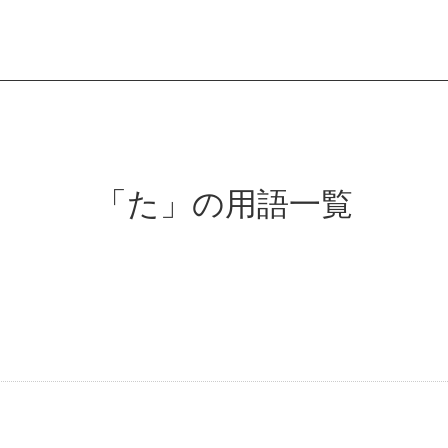
会員登録
「た」の用語一覧
ログイン
パン一覧
公開収録レッス
アンキュイカルテ
ビアンキュイラ
ショップ
修了証につい