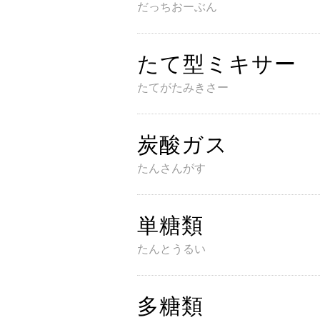
だっちおーぶん
B
たて型ミキサー
たてがたみきさー
炭酸ガス
たんさんがす
単糖類
たんとうるい
多糖類