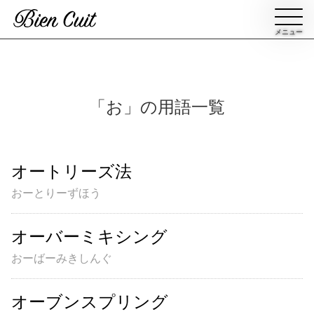
メニュー
会員登録
「お」の用語一覧
ログイン
オートリーズ法
パン一覧
公開収録レッスン
おーとりーずほう
ビアンキュイカルテ
ビアンキュイライブ
オーバーミキシング
ショップ
修了証について
おーばーみきしんぐ
Bien Cuitについて
パン屋になった人達
オーブンスプリング
講師紹介
パン辞典