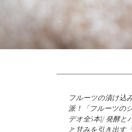
B
フルーツの漬け込み
派！「フルーツのシ
デオ全5本]/ 発酵
と甘みを引き出す