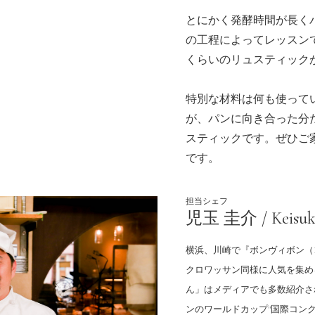
とにかく発酵時間が長く
の工程によってレッスン
くらいのリュスティック
特別な材料は何も使って
が、パンに向き合った分
スティックです。ぜひご
です。
ご視聴について
担当シェフ
児玉 圭介 / Keisuk
月額コース
横浜、川崎で『ボンヴィボン（Bo
クロワッサン同様に人気を集め
公開されている講座を全て視聴いただけます。幅広くパン
ん」はメディアでも多数紹介され
作りを学びたい方におすすめです。
ンのワールドカップ"国際コン