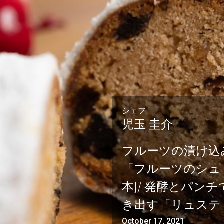
会員登録
ログイン
シェフ
児玉 圭介
フルーツの漬け込
パン一覧
公開収録レッス
「フルーツのシュ
アンキュイカルテ
ビアンキュイラ
本]/ 発酵とパン
き出す「リュスティ
ショップ
修了証につい
October 17, 2021