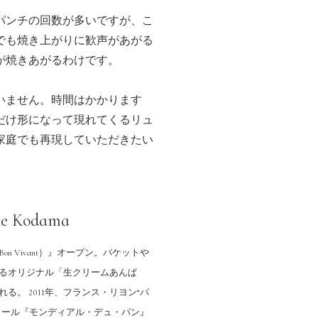
パンチの回数が多いですが、こ
でも焼き上がりに歓声があがる
が焼きあがるわけです。
いません。時間はかかります
✖
だけ形になって現れてくるリュ
家庭でも再現していただきたい
e Kodama
n Vivant）』オープン。バケットや
るオリジナル「生クリームあんぱ
る。 2011年、フランス・リヨン“パ
クール『モンディアル・デュ・パン』