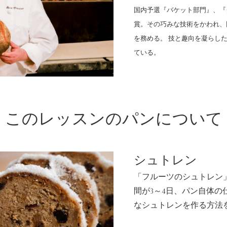
¥4,320
国内予選『バケット部門』、『
月額
賞。その巧みな技術をかわれ、
を務める。 技と趣向を凝らし
お申し込み
ている。
このレッスンだけ見る ¥1,620
このレッスンの
パンについて
シュトレン
「フルーツのシュトレン
間が3～4日、パン自体
なシュトレンを作る方法