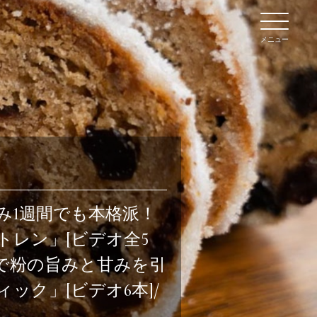
メニュー
み1週間でも本格派！
ン
トレン」[ビデオ全5
イブ
チで粉の旨みと甘みを引
ック」[ビデオ6本]/
て