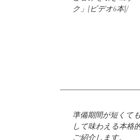
ク」[ビデオ6本]/
準備期間が短くて
して味わえる本格
ご紹介します。