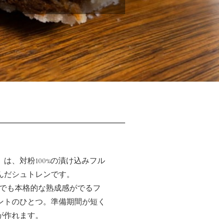
人達
は、対粉100%の漬け込みフル
んだシュトレンです。
満でも本格的な熟成感がでるフ
ントのひとつ。準備期間が短く
が作れます。