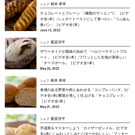
根本 孝幸
シェフ
チョコレートとプレーン「2種類のヴィエノワ」［ビデ
オ全6本］/シュガートーストにして食べたい「つぶあん
食パン」［ビデオ全5本］
June 15, 2022
栗原淳平
シェフ
ザワータイクが風味の決めて「ベルリーナラントブロ
ート」［ビデオ全6本］/フワッとした生地が美味しい
「チーズボール」［ビデオ全6本］
May 26, 2022
根本 孝幸
シェフ
食感のある野菜や肉とあわせる「コンプレ バンズ」[ビ
デオ全6本]/断面が美しく仕上げる「チョコブレッド」
［ビデオ全5本］
May 21, 2022
栗原淳平
シェフ
手成形をマスターしよう「カイザーゼンメル」[ビデオ
全6本]/ じゅわっとしみたバターがおいしい「ブッター