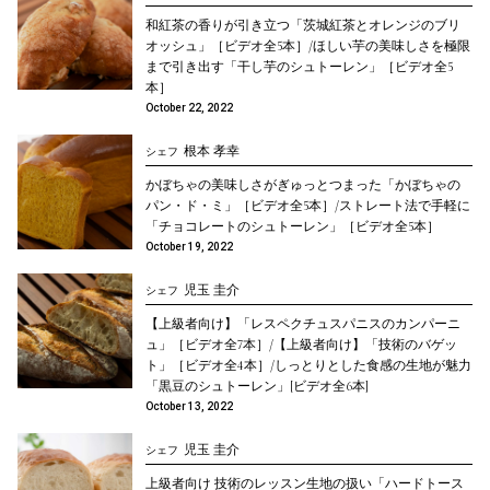
和紅茶の香りが引き立つ「茨城紅茶とオレンジのブリ
オッシュ」［ビデオ全5本］/ほしい芋の美味しさを極限
まで引き出す「干し芋のシュトーレン」［ビデオ全5
本］
October 22, 2022
根本 孝幸
シェフ
かぼちゃの美味しさがぎゅっとつまった「かぼちゃの
パン・ド・ミ」［ビデオ全5本］/ストレート法で手軽に
「チョコレートのシュトーレン」［ビデオ全5本］
October 19, 2022
児玉 圭介
シェフ
【上級者向け】「レスペクチュスパニスのカンパーニ
ュ」［ビデオ全7本］/【上級者向け】「技術のバゲッ
ト」［ビデオ全4本］/しっとりとした食感の生地が魅力
「黒豆のシュトーレン」[ビデオ全6本]
October 13, 2022
児玉 圭介
シェフ
上級者向け 技術のレッスン生地の扱い「ハードトース