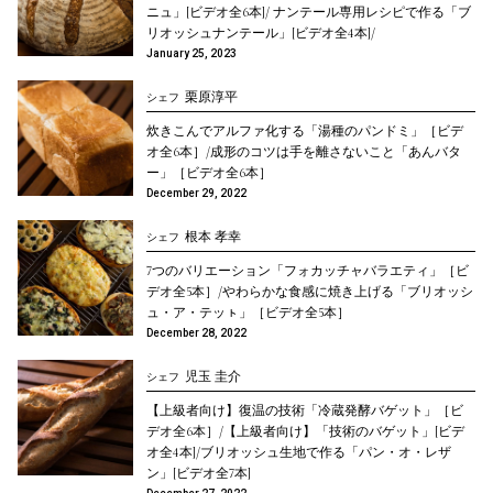
ニュ」[ビデオ全6本]/ ナンテール専用レシピで作る「ブ
リオッシュナンテール」[ビデオ全4本]/
January 25, 2023
栗原淳平
シェフ
炊きこんでアルファ化する「湯種のパンドミ」［ビデ
オ全6本］/成形のコツは手を離さないこと「あんバタ
ー」［ビデオ全6本］
December 29, 2022
根本 孝幸
シェフ
7つのバリエーション「フォカッチャバラエティ」［ビ
デオ全5本］/やわらかな食感に焼き上げる「ブリオッシ
ュ・ア・テッㇳ」［ビデオ全5本］
December 28, 2022
児玉 圭介
シェフ
【上級者向け】復温の技術「冷蔵発酵バゲット」［ビ
デオ全6本］/【上級者向け】「技術のバゲット」[ビデ
オ全4本]/ブリオッシュ生地で作る「パン・オ・レザ
ン」[ビデオ全7本]