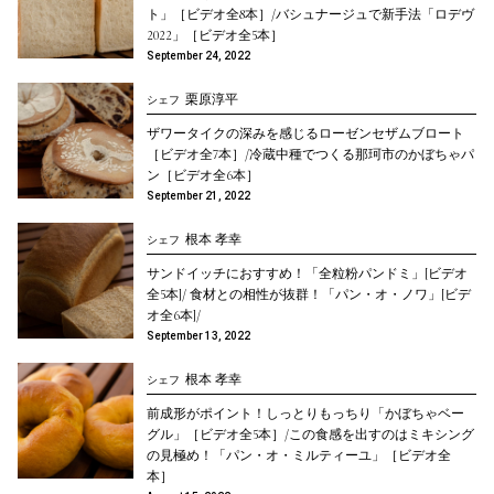
ト」［ビデオ全8本］/バシュナージュで新手法「ロデヴ
2022」［ビデオ全5本］
September 24, 2022
栗原淳平
シェフ
ザワータイクの深みを感じるローゼンセザムブロート
［ビデオ全7本］/冷蔵中種でつくる那珂市のかぼちゃパ
ン［ビデオ全6本］
September 21, 2022
根本 孝幸
シェフ
サンドイッチにおすすめ！「全粒粉パンドミ」[ビデオ
全5本]/ 食材との相性が抜群！「パン・オ・ノワ」[ビデ
オ全6本]/
September 13, 2022
根本 孝幸
シェフ
前成形がポイント！しっとりもっちり「かぼちゃベー
グル」［ビデオ全5本］/この食感を出すのはミキシング
の見極め！「パン・オ・ミルティーユ」［ビデオ全
本］