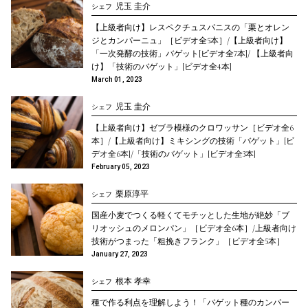
児玉 圭介
シェフ
【上級者向け】レスペクチュスパニスの「栗とオレン
ジとカンパーニュ」［ビデオ全5本］/【上級者向け】
「一次発酵の技術」バゲット[ビデオ全7本]/ 【上級者向
け】「技術のバゲット」[ビデオ全4本]
March 01, 2023
児玉 圭介
シェフ
【上級者向け】ゼブラ模様のクロワッサン［ビデオ全6
本］/【上級者向け】ミキシングの技術「バゲット」[ビ
デオ全6本]/「技術のバゲット」[ビデオ全3本]
February 05, 2023
栗原淳平
シェフ
国産小麦でつくる軽くてモチッとした生地が絶妙「ブ
リオッシュのメロンパン」［ビデオ全6本］/上級者向け
技術がつまった「粗挽きフランク」［ビデオ全5本］
January 27, 2023
根本 孝幸
シェフ
種で作る利点を理解しよう！「バゲット種のカンパー