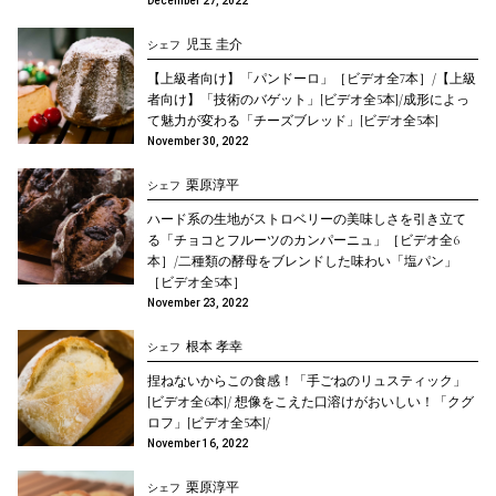
December 27, 2022
児玉 圭介
シェフ
【上級者向け】「パンドーロ」［ビデオ全7本］/【上級
者向け】「技術のバゲット」[ビデオ全5本]/成形によっ
て魅力が変わる「チーズブレッド」[ビデオ全5本]
November 30, 2022
栗原淳平
シェフ
ハード系の生地がストロベリーの美味しさを引き立て
る「チョコとフルーツのカンパーニュ」［ビデオ全6
本］/二種類の酵母をブレンドした味わい「塩パン」
［ビデオ全5本］
November 23, 2022
根本 孝幸
シェフ
捏ねないからこの食感！「手ごねのリュスティック」
[ビデオ全6本]/ 想像をこえた口溶けがおいしい！「クグ
ロフ」[ビデオ全5本]/
November 16, 2022
栗原淳平
シェフ