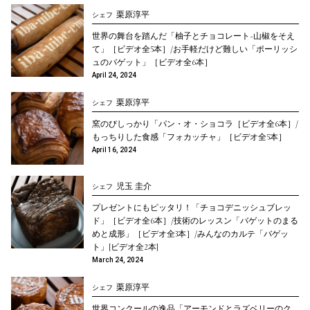
¥4,320
月額
栗原淳平
シェフ
世界の舞台を踏んだ「柚子とチョコレート~山椒をそえ
お申し込み
て」［ビデオ全5本］/お手軽だけど難しい「ポーリッシ
ュのバゲット」［ビデオ全6本］
April 24, 2024
このレッスンだけ見る ¥1,620
栗原淳平
シェフ
窯のびしっかり「パン・オ・ショコラ［ビデオ全6本］/
もっちりした食感「フォカッチャ」［ビデオ全5本］
April 16, 2024
児玉 圭介
シェフ
プレゼントにもピッタリ！「チョコデニッシュブレッ
ド」［ビデオ全6本］/技術のレッスン「バゲットのまる
めと成形」［ビデオ全3本］/みんなのカルテ「バゲッ
ト」[ビデオ全2本]
March 24, 2024
栗原淳平
シェフ
世界コンクールの逸品「アーモンドとラズベリーのク