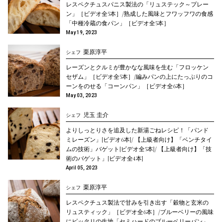
レスペクチュスパニス製法の「リュステック～プレー
ン」［ビデオ全5本］/熟成した風味とフワッフワの食感
「中種冷蔵の食パン」［ビデオ全5本］
May 19, 2023
栗原淳平
シェフ
レーズンとクルミが豊かなな風味を生む「フロッケン
セザム」［ビデオ全5本］/編みパンの上にたっぷりのコ
ーンをのせる「コーンパン」［ビデオ全6本］
May 03, 2023
児玉 圭介
シェフ
よりしっとりさを追及した新湯ごねレシピ！「パンド
ミレーズン」[ビデオ6本]/ 【上級者向け】「ベンチタイ
ムの技術」バゲット[ビデオ全5本]/ 【上級者向け】「技
術のバゲット」[ビデオ全4本]
April 05, 2023
栗原淳平
シェフ
レスペクチュス製法で甘みを引き出す「穀物と玄米の
リュスティック」［ビデオ全6本］/ブルーベリーの風味
にピッタリの生地「セミハードのブルーベリーパン」