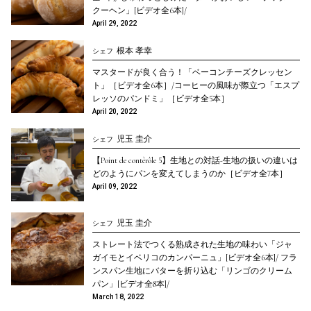
クーヘン」[ビデオ全6本]/
April 29, 2022
根本 孝幸
シェフ
マスタードが良く合う！「ベーコンチーズクレッセン
ト」［ビデオ全6本］/コーヒーの風味が際立つ「エスプ
レッソのパンドミ」［ビデオ全5本］
April 20, 2022
児玉 圭介
シェフ
【Point de contèrôle 5】生地との対話-生地の扱いの違いは
どのようにパンを変えてしまうのか［ビデオ全7本］
April 09, 2022
児玉 圭介
シェフ
ストレート法でつくる熟成された生地の味わい「ジャ
ガイモとイベリコのカンパーニュ」[ビデオ全6本]/ フラ
ンスパン生地にバターを折り込む「リンゴのクリーム
パン」[ビデオ全8本]/
March 18, 2022