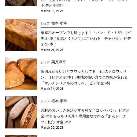
[ビデオ全6本]
March 30, 2023
根本 孝幸
シェフ
家庭用オーブンでも焼けます！「パン・ド・ミ3斤」[ビ
デオ4本]/ 食感とくちどけにこだわる「チャバタ」[ビデ
オ全4本]/
March 24, 2023
栗原淳平
シェフ
歯切れが良いけどフワッとしてる「4×4のクロワッサ
ン」［ビデオ全7本］/生地の扱い方で全然味が変わる
「マルチシリアルのコッペ」[ビデオ全5本]
March 04, 2023
根本 孝幸
シェフ
具材のおいしさを活かす素朴な「コッペパン」[ビデオ
全6本]/ もっちり肉厚！専用生地で作る「あんドーナ
ツ」[ビデオ全5本]/
March 02, 2023