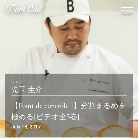
メニュー
会員登録
ログイン
パン一覧
公開収録レッスン
シェフ
児玉 圭介
ビアンキュイカルテ
ビアンキュイライブ
【Point de contrôle 1】分割まるめを
ショップ
修了証について
極める[ビデオ全5巻]
Bien Cuitについて
パン屋になった人達
July 18, 2017
講師紹介
パン辞典