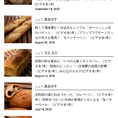
[ビデオ全2本]
September 18, 2023
栗原淳平
シェフ
軽くて風味豊か！仕込みもシンプル「ポーリッシュ法
のバゲット」［ビデオ全6本］/フワッフワでモーンマッ
セの甘さが最高！「モーンクーヘン」［ビデオ全5本］
August 25, 2023
児玉 圭介
シェフ
技術の粋を集めた「1CWの上級イギリスパン」［ビデ
オ全5本］/技術のレッスン「一次発酵の温度の影響」
［ビデオ全5本］/みんなのカルテ[ビデオ全1本]
August 14, 2023
栗原淳平
シェフ
全粒粉の湯だねをつかった「カレーパン」［ビデオ全6
本］/米粉をつかった生地の食感がくせになる「塩バタ
ーロール」［ビデオ全5本］
July 18, 2023