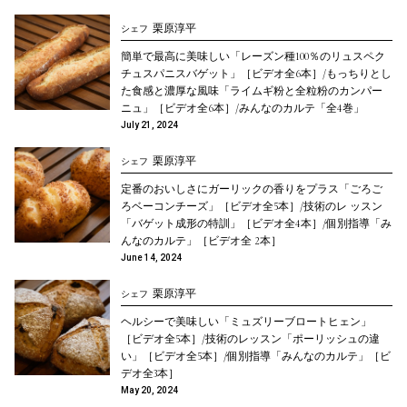
栗原淳平
シェフ
簡単で最高に美味しい「レーズン種100％のリュスペク
チュスパニスバゲット」［ビデオ全6本］/もっちりとし
た食感と濃厚な風味「ライムギ粉と全粒粉のカンパー
ニュ」［ビデオ全6本］/みんなのカルテ「全4巻」
July 21, 2024
栗原淳平
シェフ
定番のおいしさにガーリックの香りをプラス「ごろご
ろベーコンチーズ」［ビデオ全5本］/技術のレ ッスン
「バゲット成形の特訓」［ビデオ全4本］/個別指導「み
んなのカルテ」［ビデオ全 2本］
✖
ご視聴について
June 14, 2024
栗原淳平
シェフ
月額コース
ヘルシーで美味しい「ミュズリーブロートヒェン」
［ビデオ全5本］/技術のレッスン「ポーリッシュの違
公開されている講座を全て視聴いただけます。幅広くパ
い」［ビデオ全5本］/個別指導「みんなのカルテ」［ビ
ン作りを学びたい方におすすめです。
デオ全3本］
May 20, 2024