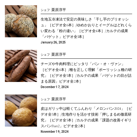
栗原淳平
シェフ
生地玉冷凍法で安定の美味しさ「干し芋のブリオッシ
ュ」［ビデオ全6本］/ゆめかおりとイーグルはどれくら
い変わる「粉の違い」［ビデオ全4本］/カルテの成果
「バゲット」ビデオ全3本］
January 26, 2025
栗原淳平
シェフ
チーズや牛肉料理にピッタリ「パン・オ・ヴァン」
［ビデオ全4本］/種を正しく理解「ポーリッシュ種の研
究」［ビデオ全5本］/カルテの成果「バゲットの目が詰
まる原因」ビデオ全2本］
December 17, 2024
栗原淳平
シェフ
皮はガリッ中は軽くてふんわり「メロンパン2024」［ビ
デオ全5本］/生地作りを活かす技術「押しまるめ徹底研
究」［ビデオ全5本］/カルテの成果「課題の改善イギリ
スパンPart2」ビデオ全2本］
November 19, 2024