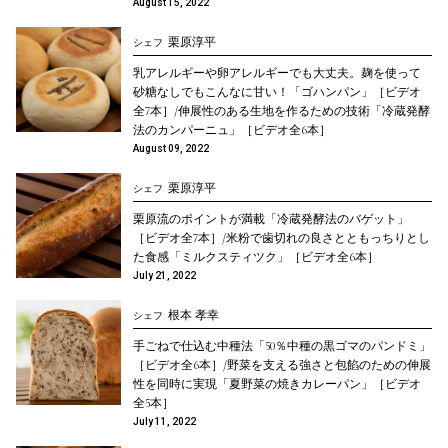
August 15, 2022
栗原淳平
シェフ
乳アレルギーや卵アレルギーでも大丈夫。麹を使って
砂糖なしでもこんなに甘い！「ゴハンパン」［ビデオ
全7本］/伸展性のある生地を作るための技術「冷蔵発酵
法のカンパーニュ」［ビデオ全6本］
August 09, 2022
栗原淳平
シェフ
栗原流のポイントが満載「冷蔵発酵法のバゲット」
［ビデオ全7本］/米粉で歯切れの良さとともっちりとし
た食感「ミルクスティツク」［ビデオ全6本］
July 21, 2022
根本 孝幸
シェフ
手ごねで仕込む中種法「50％中種の黒ゴマのパンドミ」
［ビデオ全6本］/野菜を支える強さと包餡のための伸展
性を同時に実現「夏野菜の焼きカレーパン」［ビデオ
全5本］
July 11, 2022