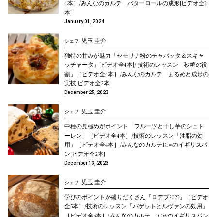
4本］/みんなのカルテ バターロールの成形[ビデオ全3
本]
January 01, 2024
児玉 圭介
シェフ
独特の甘みが魅力「セモリナ粉のチャバッタ＆スキャ
ッチャータ」[ビデオ全4本]/ 技術のレッスン「砂糖の役
割」［ビデオ全4本］/みんなのカルテ まるめと成形の
実技[ビデオ全2本]
December 25, 2023
児玉 圭介
シェフ
中種の見極めがポイント「フルーツと干し芋のシュト
ーレン」［ビデオ全4本］/技術のレッスン「油脂の効
用」［ビデオ全4本］/みんなのカルテ1Cwのイギリスパ
ン[ビデオ全2本]
December 13, 2023
児玉 圭介
シェフ
学びのポイントが盛りだくさん「ロデブ2023」［ビデオ
全5本］/技術のレッスン「バゲットとルヴァンの効用」
［ビデオ全5本］/みんなのカルテ 1CWのイギリスパン