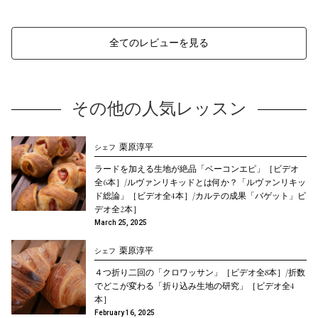
全てのレビューを見る
その他の人気レッスン
栗原淳平
シェフ
ラードを加える生地が絶品「ベーコンエピ」［ビデオ
全6本］/ルヴァンリキッドとは何か？「ルヴァンリキッ
ド総論」［ビデオ全4本］/カルテの成果「バゲット」ビ
デオ全2本］
March 25, 2025
栗原淳平
シェフ
４つ折り二回の「クロワッサン」［ビデオ全8本］/折数
でどこが変わる「折り込み生地の研究」［ビデオ全4
本］
February 16, 2025