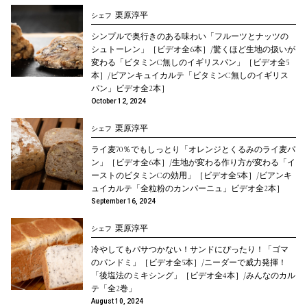
栗原淳平
シェフ
シンプルで奥行きのある味わい「フルーツとナッツの
シュトーレン」［ビデオ全6本］/驚くほど生地の扱いが
変わる「ビタミンC無しのイギリスパン」［ビデオ全5
本］/ビアンキュイカルテ「ビタミンC無しのイギリス
パン」ビデオ全2本］
October 12, 2024
栗原淳平
シェフ
ライ麦70％でもしっとり「オレンジとくるみのライ麦パ
ン」［ビデオ全6本］/生地が変わる作り方が変わる「イ
ーストのビタミンCの効用」［ビデオ全5本］/ビアンキ
ュイカルテ「全粒粉のカンパーニュ」ビデオ全2本］
September 16, 2024
栗原淳平
シェフ
冷やしてもパサつかない！サンドにぴったり！「ゴマ
のパンドミ」［ビデオ全5本］/ニーダーで威力発揮！
「後塩法のミキシング」［ビデオ全4本］/みんなのカル
テ「全2巻」
August 10, 2024