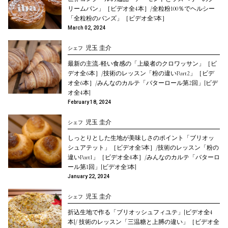
リームパン」［ビデオ全4本］/全粒粉100％でヘルシー
「全粒粉のバンズ」［ビデオ全5本］
March 02, 2024
児玉 圭介
シェフ
最新の主流~軽い食感の「上級者のクロワッサン」［ビ
デオ全6本］/技術のレッスン「粉の違いPart2」［ビデ
オ全6本］/みんなのカルテ「バターロール第2回」[ビデ
オ全4本]
February 18, 2024
児玉 圭介
シェフ
しっとりとした生地が美味しさのポイント「ブリオッ
シュアテット」［ビデオ全5本］/技術のレッスン「粉の
違いPart1」［ビデオ全4本］/みんなのカルテ「バターロ
ール第1回」[ビデオ全3本]
January 22, 2024
児玉 圭介
シェフ
折込生地で作る「ブリオッシュフィユテ」[ビデオ全4
本]/ 技術のレッスン「三温糖と上膊の違い」［ビデオ全