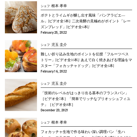
根本 孝幸
シェフ
ポテトとライムギが醸し出す風味「パンアラビエ―
ル」[ビデオ全5本]/ 二次発酵の見極めがポイント「レー
ズンブレッド」[ビデオ全6本]/
February 25, 2022
児玉 圭介
シェフ
難しい折り込み生地のポイントを伝授「フルーツペス
トリー」[ビデオ全10本]/ あえて白く焼きあげる理論をマ
スター「フォカッチャドッグ」[ビデオ全6本]
February 16, 2022
児玉 圭介
シェフ
「技術のレベルがはっきり出る基本のフランスパン」
［ビデオ全7本］「簡単でリッチなブリオッシュフィユ
テ」［ビデオ全8本］
December 23, 2021
根本 孝幸
シェフ
フォカッチャ生地で作る味わい深い調理パン「生ハ