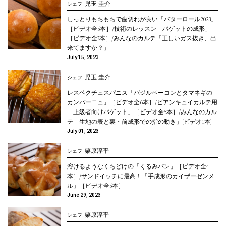
児玉 圭介
シェフ
しっとりもちもちで歯切れが良い「バターロール2023」
［ビデオ全5本］/技術のレッスン「バゲットの成形」
［ビデオ全3本］/みんなのカルテ「正しいガス抜き、出
来てますか？」
July 15, 2023
児玉 圭介
シェフ
レスペクチュスパニス「バジルベーコンとタマネギの
カンパーニュ」［ビデオ全6本］/ビアンキュイカルテ用
「上級者向けバゲット」［ビデオ全5本］/みんなのカル
テ「生地の表と裏・前成形での指の動き」[ビデオ1本]
July 01, 2023
栗原淳平
シェフ
溶けるようなくちどけの「くるみパン」［ビデオ全4
本］/サンドイッチに最高！「手成形のカイザーゼンメ
ル」［ビデオ全5本］
June 29, 2023
栗原淳平
シェフ