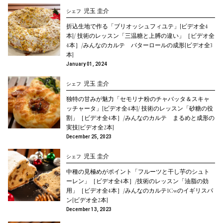
児玉 圭介
シェフ
折込生地で作る「ブリオッシュフィユテ」[ビデオ全4
本]/ 技術のレッスン「三温糖と上膊の違い」［ビデオ全
4本］/みんなのカルテ バターロールの成形[ビデオ全3
本]
January 01, 2024
児玉 圭介
シェフ
独特の甘みが魅力「セモリナ粉のチャバッタ＆スキャ
ッチャータ」[ビデオ全4本]/ 技術のレッスン「砂糖の役
割」［ビデオ全4本］/みんなのカルテ まるめと成形の
実技[ビデオ全2本]
December 25, 2023
児玉 圭介
シェフ
中種の見極めがポイント「フルーツと干し芋のシュト
ーレン」［ビデオ全4本］/技術のレッスン「油脂の効
用」［ビデオ全4本］/みんなのカルテ1Cwのイギリスパ
ン[ビデオ全2本]
December 13, 2023