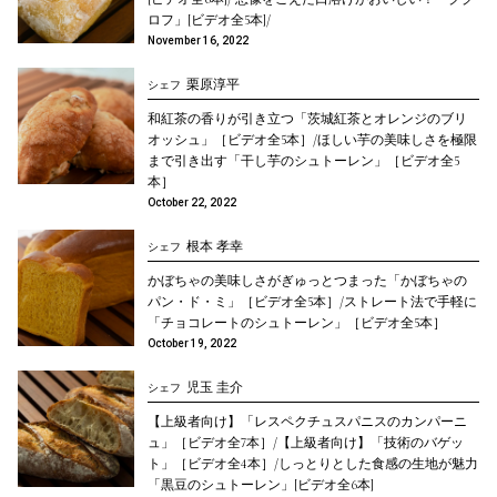
ロフ」[ビデオ全5本]/
November 16, 2022
栗原淳平
シェフ
和紅茶の香りが引き立つ「茨城紅茶とオレンジのブリ
オッシュ」［ビデオ全5本］/ほしい芋の美味しさを極限
まで引き出す「干し芋のシュトーレン」［ビデオ全5
本］
October 22, 2022
根本 孝幸
シェフ
かぼちゃの美味しさがぎゅっとつまった「かぼちゃの
パン・ド・ミ」［ビデオ全5本］/ストレート法で手軽に
「チョコレートのシュトーレン」［ビデオ全5本］
October 19, 2022
児玉 圭介
シェフ
【上級者向け】「レスペクチュスパニスのカンパーニ
ュ」［ビデオ全7本］/【上級者向け】「技術のバゲッ
ト」［ビデオ全4本］/しっとりとした食感の生地が魅力
「黒豆のシュトーレン」[ビデオ全6本]