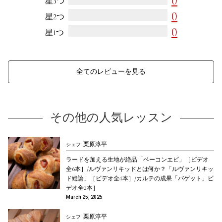
0
¥4,320
星3つ
月額
0
星2つ
0
お申し込み
星1つ
全てのレビューを見る
このレッスンだけ見る ¥1,620
その他の人気レッスン
栗原淳平
シェフ
ラードを加える生地が絶品「ベーコンエピ」［ビデオ
全6本］/ルヴァンリキッドとは何か？「ルヴァンリキッ
ド総論」［ビデオ全4本］/カルテの成果「バゲット」ビ
デオ全2本］
March 25, 2025
栗原淳平
シェフ