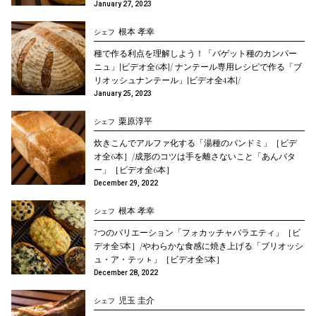
January 27, 2023
根本 孝幸
シェフ
種で作る利点を理解しよう！「バゲット種のカンパー
ニュ」[ビデオ全6本]/ ナンテール専用レシピで作る「ブ
リオッシュナンテール」[ビデオ全4本]/
January 25, 2023
栗原淳平
シェフ
炊きこんでアルファ化する「湯種のパンドミ」［ビデ
オ全6本］/成形のコツは手を離さないこと「あんバタ
ー」［ビデオ全6本］
December 29, 2022
根本 孝幸
シェフ
7つのバリエーション「フォカッチャバラエティ」［ビ
デオ全5本］/やわらかな食感に焼き上げる「ブリオッシ
ュ・ア・テッㇳ」［ビデオ全5本］
December 28, 2022
児玉 圭介
シェフ