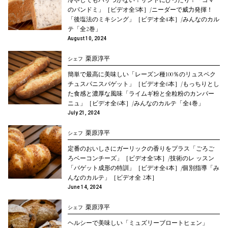
冷やしてもパサつかない！サンドにぴったり！「ゴマ
のパンドミ」［ビデオ全5本］/ニーダーで威力発揮！
「後塩法のミキシング」［ビデオ全4本］/みんなのカル
テ「全2巻」
August 10, 2024
栗原淳平
シェフ
簡単で最高に美味しい「レーズン種100％のリュスペク
チュスパニスバゲット」［ビデオ全6本］/もっちりとし
た食感と濃厚な風味「ライムギ粉と全粒粉のカンパー
ニュ」［ビデオ全6本］/みんなのカルテ「全4巻」
July 21, 2024
栗原淳平
シェフ
定番のおいしさにガーリックの香りをプラス「ごろご
ろベーコンチーズ」［ビデオ全5本］/技術のレ ッスン
「バゲット成形の特訓」［ビデオ全4本］/個別指導「み
んなのカルテ」［ビデオ全 2本］
June 14, 2024
栗原淳平
シェフ
ヘルシーで美味しい「ミュズリーブロートヒェン」