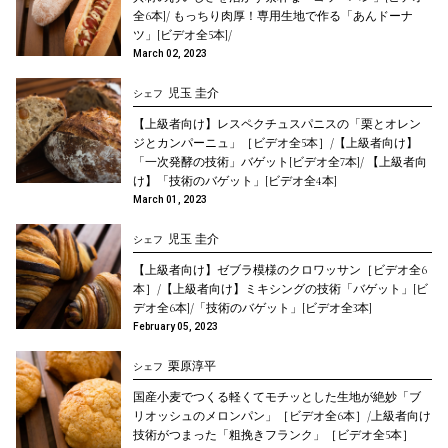
全6本]/ もっちり肉厚！専用生地で作る「あんドーナ
ツ」[ビデオ全5本]/
March 02, 2023
児玉 圭介
シェフ
【上級者向け】レスペクチュスパニスの「栗とオレン
ジとカンパーニュ」［ビデオ全5本］/【上級者向け】
「一次発酵の技術」バゲット[ビデオ全7本]/ 【上級者向
け】「技術のバゲット」[ビデオ全4本]
March 01, 2023
児玉 圭介
シェフ
【上級者向け】ゼブラ模様のクロワッサン［ビデオ全6
本］/【上級者向け】ミキシングの技術「バゲット」[ビ
デオ全6本]/「技術のバゲット」[ビデオ全3本]
February 05, 2023
栗原淳平
シェフ
国産小麦でつくる軽くてモチッとした生地が絶妙「ブ
リオッシュのメロンパン」［ビデオ全6本］/上級者向け
技術がつまった「粗挽きフランク」［ビデオ全5本］