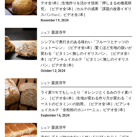
デオ全5本］/生地作りを活かす技術「押しまるめ徹底研
究」［ビデオ全5本］/カルテの成果「課題の改善イギリ
スパンPart2」ビデオ全2本］
November 19, 2024
栗原淳平
シェフ
シンプルで奥行きのある味わい「フルーツとナッツの
シュトーレン」［ビデオ全6本］/驚くほど生地の扱いが
変わる「ビタミンC無しのイギリスパン」［ビデオ全5
本］/ビアンキュイカルテ「ビタミンC無しのイギリス
パン」ビデオ全2本］
October 12, 2024
栗原淳平
シェフ
ライ麦70％でもしっとり「オレンジとくるみのライ麦パ
ン」［ビデオ全6本］/生地が変わる作り方が変わる「イ
ーストのビタミンCの効用」［ビデオ全5本］/ビアンキ
ュイカルテ「全粒粉のカンパーニュ」ビデオ全2本］
September 16, 2024
栗原淳平
シェフ