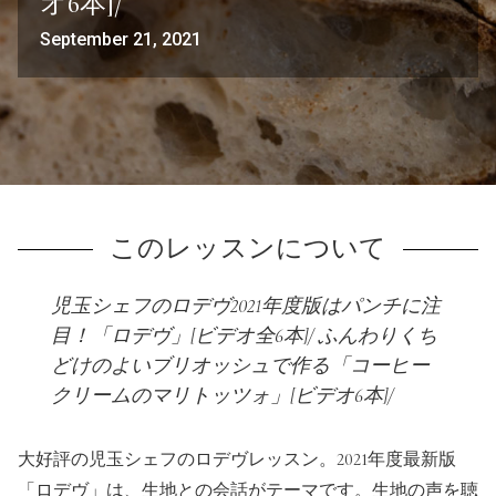
オ6本]/
利用規約
よくある質問
September 21, 2021
お問い合わせ
トップページ
このレッスンについて
児玉シェフのロデヴ2021年度版はパンチに注
目！「ロデヴ」[ビデオ全6本]/ ふんわりくち
どけのよいブリオッシュで作る「コーヒー
クリームのマリトッツォ」[ビデオ6本]/
大好評の児玉シェフのロデヴレッスン。2021年度最新版
「ロデヴ」は、生地との会話がテーマです。生地の声を聴