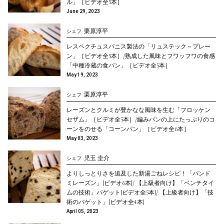
ル」［ビデオ全5本］
June 29, 2023
栗原淳平
シェフ
レスペクチュスパニス製法の「リュステック～プレー
ン」［ビデオ全5本］/熟成した風味とフワッフワの食感
「中種冷蔵の食パン」［ビデオ全5本］
May 19, 2023
栗原淳平
シェフ
レーズンとクルミが豊かなな風味を生む「フロッケン
セザム」［ビデオ全5本］/編みパンの上にたっぷりのコ
ーンをのせる「コーンパン」［ビデオ全6本］
May 03, 2023
児玉 圭介
シェフ
よりしっとりさを追及した新湯ごねレシピ！「パンド
ミレーズン」[ビデオ6本]/ 【上級者向け】「ベンチタイ
ムの技術」バゲット[ビデオ全5本]/ 【上級者向け】「技
術のバゲット」[ビデオ全4本]
April 05, 2023