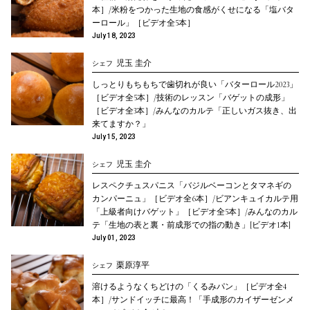
本］/米粉をつかった生地の食感がくせになる「塩バタ
ーロール」［ビデオ全5本］
July 18, 2023
児玉 圭介
シェフ
しっとりもちもちで歯切れが良い「バターロール2023」
［ビデオ全5本］/技術のレッスン「バゲットの成形」
［ビデオ全3本］/みんなのカルテ「正しいガス抜き、出
来てますか？」
July 15, 2023
児玉 圭介
シェフ
レスペクチュスパニス「バジルベーコンとタマネギの
カンパーニュ」［ビデオ全6本］/ビアンキュイカルテ用
「上級者向けバゲット」［ビデオ全5本］/みんなのカル
テ「生地の表と裏・前成形での指の動き」[ビデオ1本]
July 01, 2023
栗原淳平
シェフ
溶けるようなくちどけの「くるみパン」［ビデオ全4
本］/サンドイッチに最高！「手成形のカイザーゼンメ