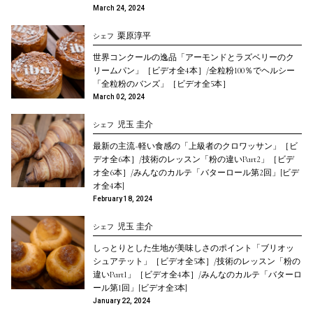
March 24, 2024
栗原淳平
シェフ
世界コンクールの逸品「アーモンドとラズベリーのク
リームパン」［ビデオ全4本］/全粒粉100％でヘルシー
「全粒粉のバンズ」［ビデオ全5本］
March 02, 2024
児玉 圭介
シェフ
最新の主流~軽い食感の「上級者のクロワッサン」［ビ
デオ全6本］/技術のレッスン「粉の違いPart2」［ビデ
オ全6本］/みんなのカルテ「バターロール第2回」[ビデ
オ全4本]
February 18, 2024
児玉 圭介
シェフ
しっとりとした生地が美味しさのポイント「ブリオッ
シュアテット」［ビデオ全5本］/技術のレッスン「粉の
違いPart1」［ビデオ全4本］/みんなのカルテ「バターロ
ール第1回」[ビデオ全3本]
January 22, 2024