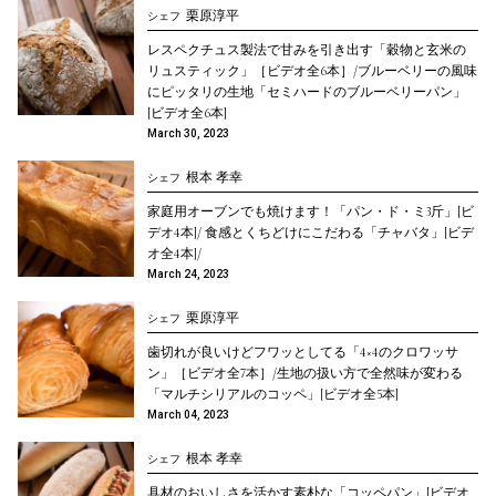
栗原淳平
シェフ
レスペクチュス製法で甘みを引き出す「穀物と玄米の
リュスティック」［ビデオ全6本］/ブルーベリーの風味
にピッタリの生地「セミハードのブルーベリーパン」
[ビデオ全6本]
March 30, 2023
根本 孝幸
シェフ
家庭用オーブンでも焼けます！「パン・ド・ミ3斤」[ビ
デオ4本]/ 食感とくちどけにこだわる「チャバタ」[ビデ
オ全4本]/
March 24, 2023
栗原淳平
シェフ
歯切れが良いけどフワッとしてる「4×4のクロワッサ
ン」［ビデオ全7本］/生地の扱い方で全然味が変わる
「マルチシリアルのコッペ」[ビデオ全5本]
March 04, 2023
根本 孝幸
シェフ
具材のおいしさを活かす素朴な「コッペパン」[ビデオ