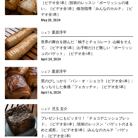
［ビデオ全5本］/技術のレッスン「ポーリッシュの違
い」［ビデオ全5本］/個別指導「みんなのカルテ」［ビ
デオ全3本］
May 20, 2024
栗原淳平
シェフ
世界の舞台を踏んだ「柚子とチョコレート~山椒をそえ
て」［ビデオ全5本］/お手軽だけど難しい「ポーリッシ
ュのバゲット」［ビデオ全6本］
April 24, 2024
栗原淳平
シェフ
窯のびしっかり「パン・オ・ショコラ［ビデオ全6本］/
もっちりした食感「フォカッチャ」［ビデオ全5本］
April 16, 2024
児玉 圭介
シェフ
プレゼントにもピッタリ！「チョコデニッシュブレッ
ド」［ビデオ全6本］/技術のレッスン「バゲットのまる
めと成形」［ビデオ全3本］/みんなのカルテ「バゲッ
ト」[ビデオ全2本]