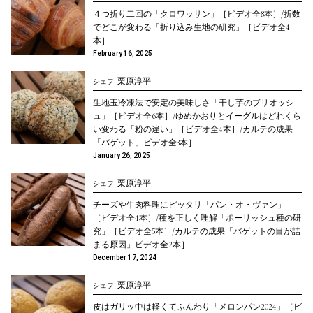
４つ折り二回の「クロワッサン」［ビデオ全8本］/折数
でどこが変わる「折り込み生地の研究」［ビデオ全4
本］
February 16, 2025
栗原淳平
シェフ
生地玉冷凍法で安定の美味しさ「干し芋のブリオッシ
ュ」［ビデオ全6本］/ゆめかおりとイーグルはどれくら
い変わる「粉の違い」［ビデオ全4本］/カルテの成果
「バゲット」ビデオ全3本］
January 26, 2025
栗原淳平
シェフ
チーズや牛肉料理にピッタリ「パン・オ・ヴァン」
［ビデオ全4本］/種を正しく理解「ポーリッシュ種の研
究」［ビデオ全5本］/カルテの成果「バゲットの目が詰
まる原因」ビデオ全2本］
December 17, 2024
栗原淳平
シェフ
皮はガリッ中は軽くてふんわり「メロンパン2024」［ビ