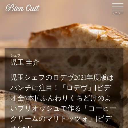
メニュー
会員登録
ログイン
シェフ
児玉 圭介
パン一覧
公開収録レッスン
児玉シェフのロデヴ2021年度版は
ビアンキュイカルテ
ビアンキュイライブ
パンチに注目！「ロデヴ」[ビデ
オ全6本]/ ふんわりくちどけのよ
ショップ
修了証について
いブリオッシュで作る「コーヒー
Bien Cuitについて
パン屋になった人達
クリームのマリトッツォ」[ビデ
講師紹介
パン辞典