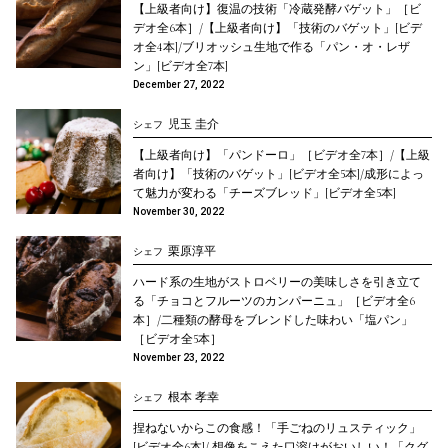
【上級者向け】復温の技術「冷蔵発酵バゲット」［ビ
デオ全6本］/【上級者向け】「技術のバゲット」[ビデ
オ全4本]/ブリオッシュ生地で作る「パン・オ・レザ
ン」[ビデオ全7本]
December 27, 2022
児玉 圭介
シェフ
【上級者向け】「パンドーロ」［ビデオ全7本］/【上級
者向け】「技術のバゲット」[ビデオ全5本]/成形によっ
て魅力が変わる「チーズブレッド」[ビデオ全5本]
November 30, 2022
栗原淳平
シェフ
ハード系の生地がストロベリーの美味しさを引き立て
る「チョコとフルーツのカンパーニュ」［ビデオ全6
本］/二種類の酵母をブレンドした味わい「塩パン」
［ビデオ全5本］
November 23, 2022
根本 孝幸
シェフ
捏ねないからこの食感！「手ごねのリュスティック」
[ビデオ全6本]/ 想像をこえた口溶けがおいしい！「クグ