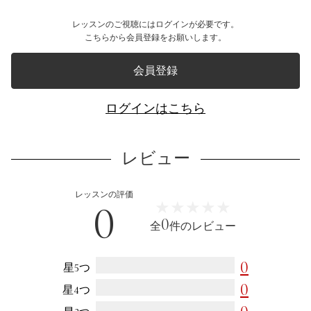
レッスンのご視聴にはログインが必要です。
こちらから会員登録をお願いします。
会員登録
ログインはこちら
レビュー
レッスンの評価
✖
ご視聴について
0
★★★★★
★★★★★
0
全
件のレビュー
月額コース
0
星5つ
公開されている講座を全て視聴いただけます。幅広くパ
ン作りを学びたい方におすすめです。
0
星4つ