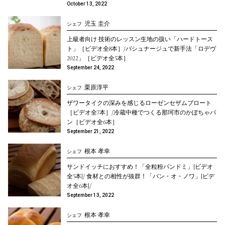
October 13, 2022
児玉 圭介
シェフ
上級者向け 技術のレッスン生地の扱い「ハードトース
ト」［ビデオ全8本］/バシュナージュで新手法「ロデヴ
2022」［ビデオ全5本］
September 24, 2022
栗原淳平
シェフ
ザワータイクの深みを感じるローゼンセザムブロート
［ビデオ全7本］/冷蔵中種でつくる那珂市のかぼちゃパ
ン［ビデオ全6本］
September 21, 2022
根本 孝幸
シェフ
サンドイッチにおすすめ！「全粒粉パンドミ」[ビデオ
全5本]/ 食材との相性が抜群！「パン・オ・ノワ」[ビデ
オ全6本]/
September 13, 2022
根本 孝幸
シェフ