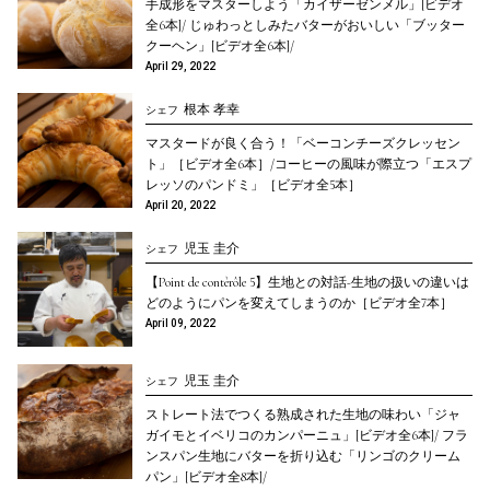
手成形をマスターしよう「カイザーゼンメル」[ビデオ
全6本]/ じゅわっとしみたバターがおいしい「ブッター
クーヘン」[ビデオ全6本]/
April 29, 2022
根本 孝幸
シェフ
マスタードが良く合う！「ベーコンチーズクレッセン
ト」［ビデオ全6本］/コーヒーの風味が際立つ「エスプ
レッソのパンドミ」［ビデオ全5本］
April 20, 2022
児玉 圭介
シェフ
【Point de contèrôle 5】生地との対話-生地の扱いの違いは
どのようにパンを変えてしまうのか［ビデオ全7本］
April 09, 2022
児玉 圭介
シェフ
ストレート法でつくる熟成された生地の味わい「ジャ
ガイモとイベリコのカンパーニュ」[ビデオ全6本]/ フラ
ンスパン生地にバターを折り込む「リンゴのクリーム
パン」[ビデオ全8本]/