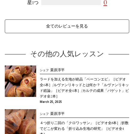
0
星1つ
全てのレビューを見る
その他の人気レッスン
栗原淳平
シェフ
ラードを加える生地が絶品「ベーコンエピ」［ビデオ
全6本］/ルヴァンリキッドとは何か？「ルヴァンリキッ
ド総論」［ビデオ全4本］/カルテの成果「バゲット」ビ
デオ全2本］
March 25, 2025
栗原淳平
シェフ
４つ折り二回の「クロワッサン」［ビデオ全8本］/折数
でどこが変わる「折り込み生地の研究」［ビデオ全4