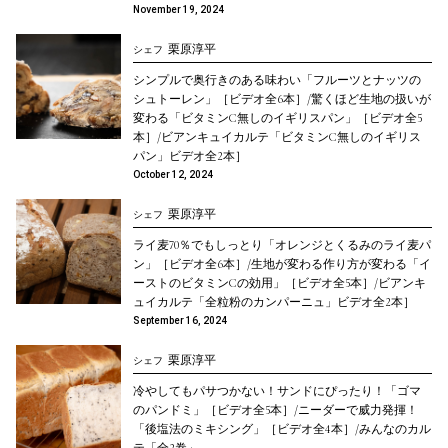
November 19, 2024
栗原淳平
シェフ
シンプルで奥行きのある味わい「フルーツとナッツの
シュトーレン」［ビデオ全6本］/驚くほど生地の扱いが
変わる「ビタミンC無しのイギリスパン」［ビデオ全5
本］/ビアンキュイカルテ「ビタミンC無しのイギリス
パン」ビデオ全2本］
October 12, 2024
栗原淳平
シェフ
ライ麦70％でもしっとり「オレンジとくるみのライ麦パ
ン」［ビデオ全6本］/生地が変わる作り方が変わる「イ
ーストのビタミンCの効用」［ビデオ全5本］/ビアンキ
ュイカルテ「全粒粉のカンパーニュ」ビデオ全2本］
September 16, 2024
栗原淳平
シェフ
冷やしてもパサつかない！サンドにぴったり！「ゴマ
のパンドミ」［ビデオ全5本］/ニーダーで威力発揮！
「後塩法のミキシング」［ビデオ全4本］/みんなのカル