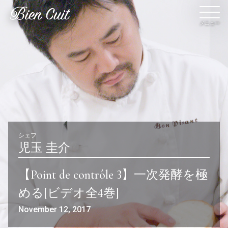
メニュー
会員登録
ログイン
パン一覧
公開収録レッスン
シェフ
児玉 圭介
ビアンキュイカルテ
ビアンキュイライブ
【Point de contrôle 3】一次発酵を極
ショップ
修了証について
める[ビデオ全4巻]
Bien Cuitについて
パン屋になった人達
November 12, 2017
講師紹介
パン辞典