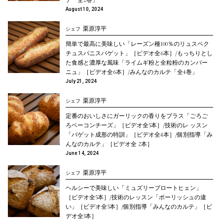
テ「全2巻」
August 10, 2024
栗原淳平
シェフ
簡単で最高に美味しい「レーズン種100％のリュスペク
チュスパニスバゲット」［ビデオ全6本］/もっちりとし
た食感と濃厚な風味「ライムギ粉と全粒粉のカンパー
ニュ」［ビデオ全6本］/みんなのカルテ「全4巻」
July 21, 2024
栗原淳平
シェフ
定番のおいしさにガーリックの香りをプラス「ごろご
ろベーコンチーズ」［ビデオ全5本］/技術のレ ッスン
「バゲット成形の特訓」［ビデオ全4本］/個別指導「み
✖
ご視聴について
んなのカルテ」［ビデオ全 2本］
June 14, 2024
月額コース
栗原淳平
シェフ
ヘルシーで美味しい「ミュズリーブロートヒェン」
公開されている講座を全て視聴いただけます。幅広くパ
［ビデオ全5本］/技術のレッスン「ポーリッシュの違
ン作りを学びたい方におすすめです。
い」［ビデオ全5本］/個別指導「みんなのカルテ」［ビ
デオ全3本］