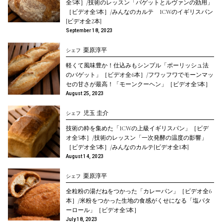
全5本］/技術のレッスン「バゲットとルヴァンの効用」
［ビデオ全5本］/みんなのカルテ 1CWのイギリスパン
[ビデオ全2本]
September 18, 2023
栗原淳平
シェフ
軽くて風味豊か！仕込みもシンプル「ポーリッシュ法
のバゲット」［ビデオ全6本］/フワッフワでモーンマッ
セの甘さが最高！「モーンクーヘン」［ビデオ全5本］
August 25, 2023
児玉 圭介
シェフ
技術の粋を集めた「1CWの上級イギリスパン」［ビデ
オ全5本］/技術のレッスン「一次発酵の温度の影響」
［ビデオ全5本］/みんなのカルテ[ビデオ全1本]
August 14, 2023
栗原淳平
シェフ
全粒粉の湯だねをつかった「カレーパン」［ビデオ全6
本］/米粉をつかった生地の食感がくせになる「塩バタ
ーロール」［ビデオ全5本］
July 18, 2023