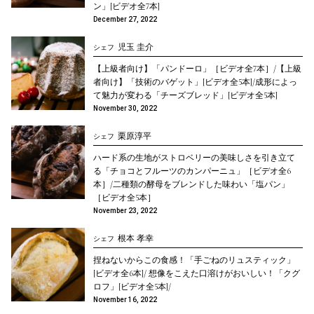
ン」[ビデオ全7本]
December 27, 2022
児玉 圭介
シェフ
【上級者向け】「パンドーロ」［ビデオ全7本］/【上級
者向け】「技術のバゲット」[ビデオ全5本]/成形によっ
て魅力が変わる「チーズブレッド」[ビデオ全5本]
November 30, 2022
栗原淳平
シェフ
ハード系の生地がストロベリーの美味しさを引き立て
る「チョコとフルーツのカンパーニュ」［ビデオ全6
本］/二種類の酵母をブレンドした味わい「塩パン」
［ビデオ全5本］
November 23, 2022
根本 孝幸
シェフ
捏ねないからこの食感！「手ごねのリュスティック」
[ビデオ全6本]/ 想像をこえた口溶けがおいしい！「クグ
ロフ」[ビデオ全5本]/
November 16, 2022