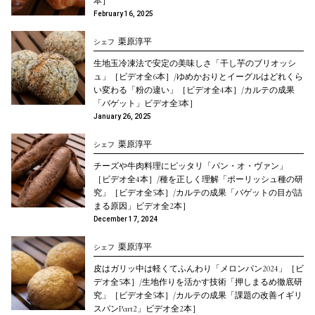
本］
February 16, 2025
栗原淳平
シェフ
生地玉冷凍法で安定の美味しさ「干し芋のブリオッシ
ュ」［ビデオ全6本］/ゆめかおりとイーグルはどれくら
い変わる「粉の違い」［ビデオ全4本］/カルテの成果
「バゲット」ビデオ全3本］
January 26, 2025
栗原淳平
シェフ
チーズや牛肉料理にピッタリ「パン・オ・ヴァン」
［ビデオ全4本］/種を正しく理解「ポーリッシュ種の研
究」［ビデオ全5本］/カルテの成果「バゲットの目が詰
まる原因」ビデオ全2本］
December 17, 2024
栗原淳平
シェフ
皮はガリッ中は軽くてふんわり「メロンパン2024」［ビ
デオ全5本］/生地作りを活かす技術「押しまるめ徹底研
究」［ビデオ全5本］/カルテの成果「課題の改善イギリ
スパンPart2」ビデオ全2本］