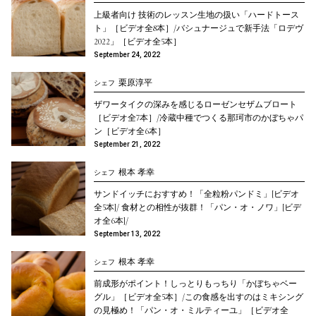
上級者向け 技術のレッスン生地の扱い「ハードトース
ト」［ビデオ全8本］/バシュナージュで新手法「ロデヴ
2022」［ビデオ全5本］
September 24, 2022
栗原淳平
シェフ
ザワータイクの深みを感じるローゼンセザムブロート
［ビデオ全7本］/冷蔵中種でつくる那珂市のかぼちゃパ
ン［ビデオ全6本］
September 21, 2022
根本 孝幸
シェフ
サンドイッチにおすすめ！「全粒粉パンドミ」[ビデオ
全5本]/ 食材との相性が抜群！「パン・オ・ノワ」[ビデ
オ全6本]/
September 13, 2022
根本 孝幸
シェフ
前成形がポイント！しっとりもっちり「かぼちゃベー
グル」［ビデオ全5本］/この食感を出すのはミキシング
の見極め！「パン・オ・ミルティーユ」［ビデオ全