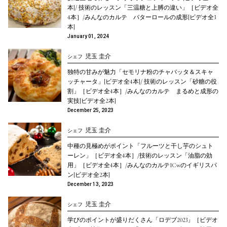
本]/ 技術のレッスン「三温糖と上膊の違い」［ビデオ全
4本］/みんなのカルテ バターロールの成形[ビデオ全3
本]
January 01, 2024
児玉 圭介
シェフ
独特の甘みが魅力「セモリナ粉のチャバッタ＆スキャ
ッチャータ」[ビデオ全4本]/ 技術のレッスン「砂糖の役
割」［ビデオ全4本］/みんなのカルテ まるめと成形の
実技[ビデオ全2本]
December 25, 2023
児玉 圭介
シェフ
中種の見極めがポイント「フルーツと干し芋のシュト
ーレン」［ビデオ全4本］/技術のレッスン「油脂の効
用」［ビデオ全4本］/みんなのカルテ1Cwのイギリスパ
ン[ビデオ全2本]
December 13, 2023
児玉 圭介
シェフ
学びのポイントが盛りだくさん「ロデブ2023」［ビデオ