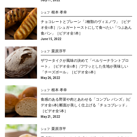
July 11, 2022
根本 孝幸
シェフ
チョコレートとプレーン「2種類のヴィエノワ」［ビデ
オ全6本］/シュガートーストにして食べたい「つぶあん
食パン」［ビデオ全5本］
June 15, 2022
栗原淳平
シェフ
ザワータイクが風味の決めて「ベルリーナラントブロ
ート」［ビデオ全6本］/フワッとした生地が美味しい
「チーズボール」［ビデオ全6本］
May 26, 2022
根本 孝幸
シェフ
食感のある野菜や肉とあわせる「コンプレ バンズ」[ビ
デオ全6本]/断面が美しく仕上げる「チョコブレッド」
［ビデオ全5本］
May 21, 2022
栗原淳平
シェフ