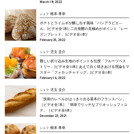
March 18, 2022
根本 孝幸
シェフ
ポテトとライムギが醸し出す風味「パンアラビエ―
ル」[ビデオ全5本]/ 二次発酵の見極めがポイント「レー
ズンブレッド」[ビデオ全6本]/
February 25, 2022
児玉 圭介
シェフ
難しい折り込み生地のポイントを伝授「フルーツペス
トリー」[ビデオ全10本]/ あえて白く焼きあげる理論をマ
スター「フォカッチャドッグ」[ビデオ全6本]
February 16, 2022
児玉 圭介
シェフ
「技術のレベルがはっきり出る基本のフランスパン」
［ビデオ全7本］「簡単でリッチなブリオッシュフィユ
テ」［ビデオ全8本］
December 23, 2021
根本 孝幸
シェフ