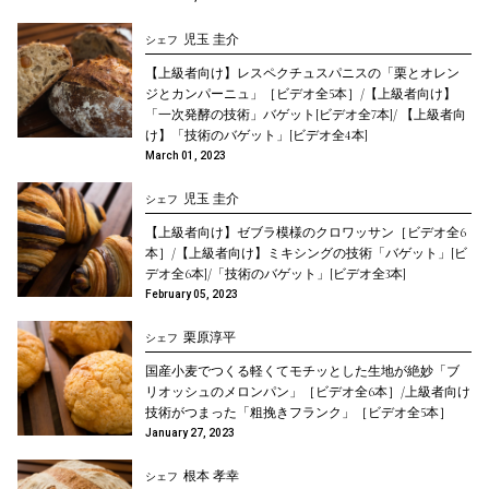
児玉 圭介
シェフ
【上級者向け】レスペクチュスパニスの「栗とオレン
ジとカンパーニュ」［ビデオ全5本］/【上級者向け】
「一次発酵の技術」バゲット[ビデオ全7本]/ 【上級者向
け】「技術のバゲット」[ビデオ全4本]
March 01, 2023
児玉 圭介
シェフ
【上級者向け】ゼブラ模様のクロワッサン［ビデオ全6
本］/【上級者向け】ミキシングの技術「バゲット」[ビ
デオ全6本]/「技術のバゲット」[ビデオ全3本]
February 05, 2023
栗原淳平
シェフ
国産小麦でつくる軽くてモチッとした生地が絶妙「ブ
リオッシュのメロンパン」［ビデオ全6本］/上級者向け
技術がつまった「粗挽きフランク」［ビデオ全5本］
January 27, 2023
根本 孝幸
シェフ