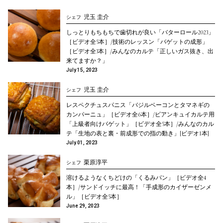
児玉 圭介
シェフ
しっとりもちもちで歯切れが良い「バターロール2023」
［ビデオ全5本］/技術のレッスン「バゲットの成形」
［ビデオ全3本］/みんなのカルテ「正しいガス抜き、出
来てますか？」
July 15, 2023
児玉 圭介
シェフ
レスペクチュスパニス「バジルベーコンとタマネギの
カンパーニュ」［ビデオ全6本］/ビアンキュイカルテ用
「上級者向けバゲット」［ビデオ全5本］/みんなのカル
テ「生地の表と裏・前成形での指の動き」[ビデオ1本]
July 01, 2023
栗原淳平
シェフ
溶けるようなくちどけの「くるみパン」［ビデオ全4
本］/サンドイッチに最高！「手成形のカイザーゼンメ
ル」［ビデオ全5本］
June 29, 2023