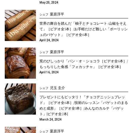
¥4,320
月額
May 20, 2024
栗原淳平
シェフ
お申し込み
世界の舞台を踏んだ「柚子とチョコレート~山椒をそえ
て」［ビデオ全5本］/お手軽だけど難しい「ポーリッシ
ュのバゲット」［ビデオ全6本］
April 24, 2024
このレッスンだけ見る ¥1,620
栗原淳平
シェフ
窯のびしっかり「パン・オ・ショコラ［ビデオ全6本］/
もっちりした食感「フォカッチャ」［ビデオ全5本］
April 16, 2024
児玉 圭介
シェフ
プレゼントにもピッタリ！「チョコデニッシュブレッ
ド」［ビデオ全6本］/技術のレッスン「バゲットのまる
めと成形」［ビデオ全3本］/みんなのカルテ「バゲッ
ト」[ビデオ全2本]
March 24, 2024
栗原淳平
シェフ