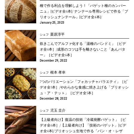
種で作る利点を理解しよう！「バゲット種のカンパー
ニュ」[ビデオ全6本]/ ナンテール専用レシピで作る「ブ
リオッシュナンテール」[ビデオ全4本]/
January 25, 2023
栗原淳平
シェフ
炊きこんでアルファ化する「湯種のパンドミ」［ビデ
オ全6本］/成形のコツは手を離さないこと「あんバタ
ー」［ビデオ全6本］
December 29, 2022
根本 孝幸
シェフ
7つのバリエーション「フォカッチャバラエティ」［ビ
デオ全5本］/やわらかな食感に焼き上げる「ブリオッシ
ュ・ア・テッㇳ」［ビデオ全5本］
December 28, 2022
児玉 圭介
シェフ
【上級者向け】復温の技術「冷蔵発酵バゲット」［ビ
デオ全6本］/【上級者向け】「技術のバゲット」[ビデ
オ全4本]/ブリオッシュ生地で作る「パン・オ・レザ