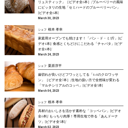
リュスティック」［ビデオ全6本］/ブルーベリーの風味
にピッタリの生地「セミハードのブルーベリーパン」
[ビデオ全6本]
March 30, 2023
根本 孝幸
シェフ
家庭用オーブンでも焼けます！「パン・ド・ミ3斤」[ビ
デオ4本]/ 食感とくちどけにこだわる「チャバタ」[ビデ
オ全4本]/
March 24, 2023
栗原淳平
シェフ
歯切れが良いけどフワッとしてる「4×4のクロワッサ
ン」［ビデオ全7本］/生地の扱い方で全然味が変わる
「マルチシリアルのコッペ」[ビデオ全5本]
March 04, 2023
根本 孝幸
シェフ
具材のおいしさを活かす素朴な「コッペパン」[ビデオ
全6本]/ もっちり肉厚！専用生地で作る「あんドーナ
ツ」[ビデオ全5本]/
March 02, 2023