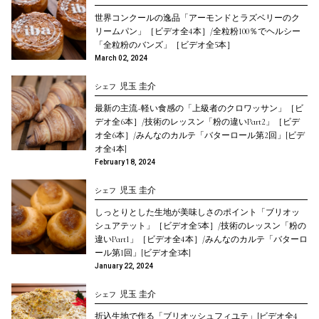
世界コンクールの逸品「アーモンドとラズベリーのク
リームパン」［ビデオ全4本］/全粒粉100％でヘルシー
「全粒粉のバンズ」［ビデオ全5本］
March 02, 2024
児玉 圭介
シェフ
最新の主流~軽い食感の「上級者のクロワッサン」［ビ
デオ全6本］/技術のレッスン「粉の違いPart2」［ビデ
オ全6本］/みんなのカルテ「バターロール第2回」[ビデ
オ全4本]
February 18, 2024
児玉 圭介
シェフ
しっとりとした生地が美味しさのポイント「ブリオッ
シュアテット」［ビデオ全5本］/技術のレッスン「粉の
違いPart1」［ビデオ全4本］/みんなのカルテ「バターロ
ール第1回」[ビデオ全3本]
January 22, 2024
児玉 圭介
シェフ
折込生地で作る「ブリオッシュフィユテ」[ビデオ全4