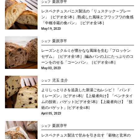
栗原淳平
シェフ
レスペクチュスパニス製法の「リュステック～プレー
ン」［ビデオ全5本］/熟成した風味とフワッフワの食感
「中種冷蔵の食パン」［ビデオ全5本］
May 19, 2023
栗原淳平
シェフ
レーズンとクルミが豊かなな風味を生む「フロッケン
セザム」［ビデオ全5本］/編みパンの上にたっぷりのコ
ーンをのせる「コーンパン」［ビデオ全6本］
May 03, 2023
児玉 圭介
シェフ
よりしっとりさを追及した新湯ごねレシピ！「パンド
ミレーズン」[ビデオ6本]/ 【上級者向け】「ベンチタイ
ムの技術」バゲット[ビデオ全5本]/ 【上級者向け】「技
術のバゲット」[ビデオ全4本]
April 05, 2023
栗原淳平
シェフ
レスペクチュス製法で甘みを引き出す「穀物と玄米の