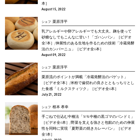
本］
August 15, 2022
栗原淳平
シェフ
乳アレルギーや卵アレルギーでも大丈夫。麹を使って
砂糖なしでもこんなに甘い！「ゴハンパン」［ビデオ
全7本］/伸展性のある生地を作るための技術「冷蔵発酵
法のカンパーニュ」［ビデオ全6本］
August 09, 2022
栗原淳平
シェフ
栗原流のポイントが満載「冷蔵発酵法のバゲット」
［ビデオ全7本］/米粉で歯切れの良さとともっちりとし
た食感「ミルクスティツク」［ビデオ全6本］
July 21, 2022
根本 孝幸
シェフ
手ごねで仕込む中種法「50％中種の黒ゴマのパンドミ」
［ビデオ全6本］/野菜を支える強さと包餡のための伸展
性を同時に実現「夏野菜の焼きカレーパン」［ビデオ
全5本］