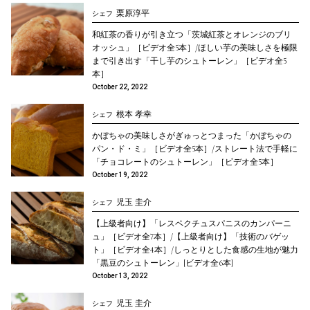
栗原淳平
シェフ
和紅茶の香りが引き立つ「茨城紅茶とオレンジのブリ
オッシュ」［ビデオ全5本］/ほしい芋の美味しさを極限
まで引き出す「干し芋のシュトーレン」［ビデオ全5
本］
October 22, 2022
根本 孝幸
シェフ
かぼちゃの美味しさがぎゅっとつまった「かぼちゃの
パン・ド・ミ」［ビデオ全5本］/ストレート法で手軽に
「チョコレートのシュトーレン」［ビデオ全5本］
October 19, 2022
児玉 圭介
シェフ
【上級者向け】「レスペクチュスパニスのカンパーニ
ュ」［ビデオ全7本］/【上級者向け】「技術のバゲッ
ト」［ビデオ全4本］/しっとりとした食感の生地が魅力
「黒豆のシュトーレン」[ビデオ全6本]
October 13, 2022
児玉 圭介
シェフ